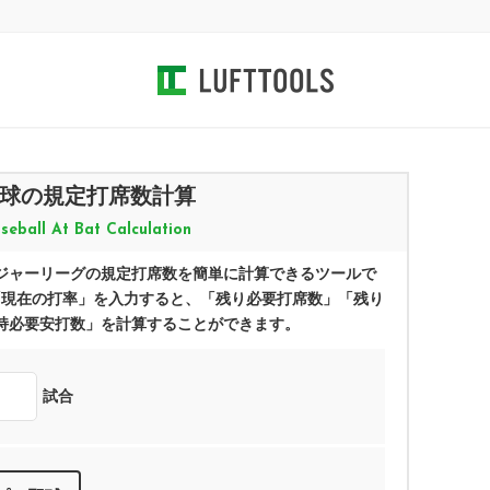
球の規定打席数計算
seball At Bat Calculation
ジャーリーグの規定打席数を簡単に計算できるツールで
「現在の打率」を入力すると、「残り必要打席数」「残り
持必要安打数」を計算することができます。
試合