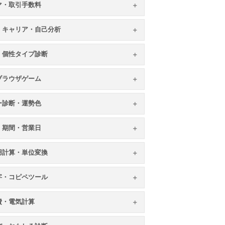
マ・取引手数料
・キャリア・自己分析
・個性タイプ診断
ブラウザゲーム
ー診断・運勢色
・期間・営業日
用計算・単位変換
字・コピペツール
費・電気計算