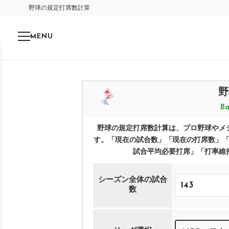
野球の規定打席数計算
MENU
野
Ba
野球の規定打席数計算は、プロ野球やメ
す。「現在の試合数」「現在の打席数」
試合平均必要打席」「打率維
シーズン全体の試合
数