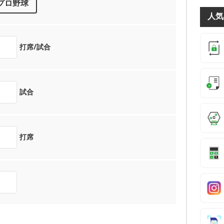
人気
打席/試合
試合
打席