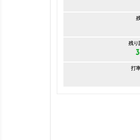
残り
3
打