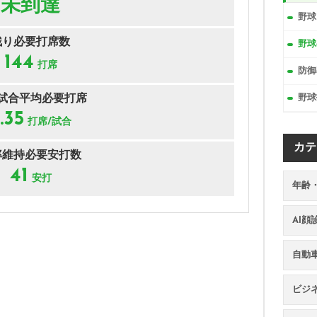
未到達
野球
残り必要打席数
野球
144
打席
防御
試合平均必要打席
野球
.35
打席/試合
カテ
率維持必要安打数
41
安打
年齢
AI
自動
ビジ