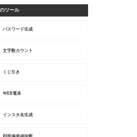
のツール
パスワード生成
文字数カウント
くじ引き
WEB電卓
インスタ名生成
顔面偏差値診断