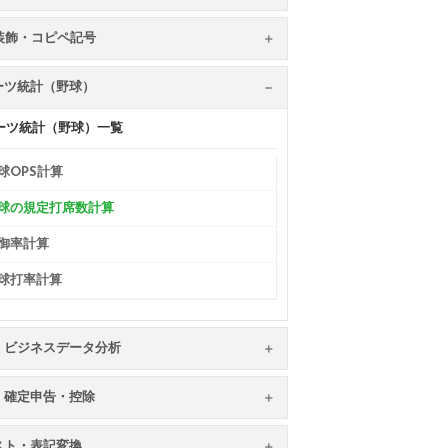
S装飾・コピペ記号
ーツ統計（野球）
ーツ統計（野球）一覧
球OPS計算
球の規定打席数計算
御率計算
球打率計算
・ビジネスデータ分析
・確定申告・控除
スト・表記変換