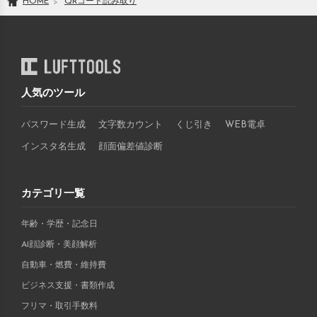
HOME
QRコード読み取り
人気のツール
パスワード生成
文字数カウント
くじ引き
WEB電卓
インスタ名生成
顔面偏差値診断
カテゴリ一覧
年齢・学歴・記念日
AI顔診断・美顔解析
自動車・燃費・維持費
ビジネス支援・書類作成
フリマ・取引手数料