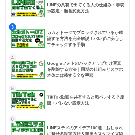
LINEの共有で出てくる人の仕組み・非表
示設定・順番変更方法
3
カカオトークでブロックされているか確
認する方法を完全解説！バレずに安心し
てチェックする手順
4
Googleフォトのバックアップだけ写真
を削除する方法｜同期の仕組みとスマホ
本体には残す安全な手順
5
TikTok動画を共有すると垢バレする？原
因・バレない設定方法
6
LINEステメのアイデア100選！おしゃれ
に魅せる設定方法＆簡単カスタマイズ術