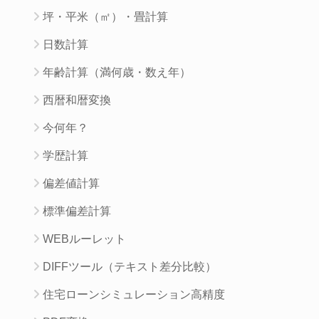
坪・平米（㎡）・畳計算
日数計算
年齢計算（満何歳・数え年）
西暦和暦変換
今何年？
学歴計算
偏差値計算
標準偏差計算
WEBルーレット
DIFFツール（テキスト差分比較）
住宅ローンシミュレーション高精度