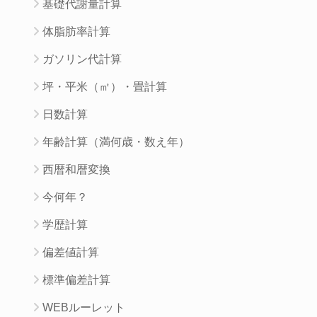
基礎代謝量計算
体脂肪率計算
ガソリン代計算
坪・平米（㎡）・畳計算
日数計算
年齢計算（満何歳・数え年）
西暦和暦変換
今何年？
学歴計算
偏差値計算
標準偏差計算
WEBルーレット