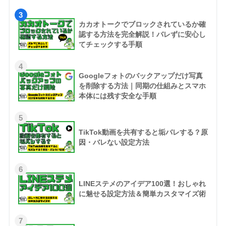
3
カカオトークでブロックされているか確
認する方法を完全解説！バレずに安心し
てチェックする手順
4
Googleフォトのバックアップだけ写真
を削除する方法｜同期の仕組みとスマホ
本体には残す安全な手順
5
TikTok動画を共有すると垢バレする？原
因・バレない設定方法
6
LINEステメのアイデア100選！おしゃれ
に魅せる設定方法＆簡単カスタマイズ術
7