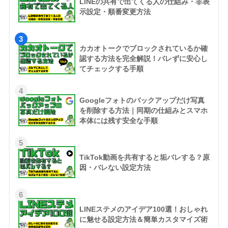
LINEの共有で出てくる人の仕組み・非表
示設定・順番変更方法
3
カカオトークでブロックされているか確
認する方法を完全解説！バレずに安心し
てチェックする手順
4
Googleフォトのバックアップだけ写真
を削除する方法｜同期の仕組みとスマホ
本体には残す安全な手順
5
TikTok動画を共有すると垢バレする？原
因・バレない設定方法
6
LINEステメのアイデア100選！おしゃれ
に魅せる設定方法＆簡単カスタマイズ術