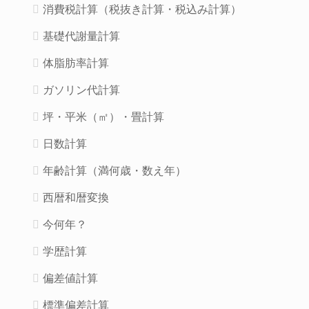
消費税計算（税抜き計算・税込み計算）
基礎代謝量計算
体脂肪率計算
ガソリン代計算
坪・平米（㎡）・畳計算
日数計算
年齢計算（満何歳・数え年）
西暦和暦変換
今何年？
学歴計算
偏差値計算
標準偏差計算