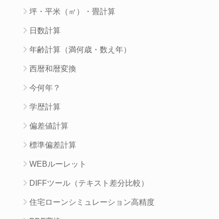
坪・平米（㎡）・畳計算
日数計算
年齢計算（満何歳・数え年）
西暦和暦変換
今何年？
学歴計算
偏差値計算
標準偏差計算
WEBルーレット
DIFFツール（テキスト差分比較）
住宅ローンシミュレーション高精度