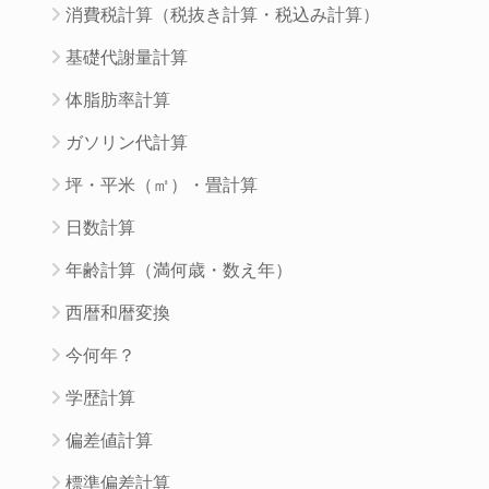
消費税計算（税抜き計算・税込み計算）
基礎代謝量計算
体脂肪率計算
ガソリン代計算
坪・平米（㎡）・畳計算
日数計算
年齢計算（満何歳・数え年）
西暦和暦変換
今何年？
学歴計算
偏差値計算
標準偏差計算