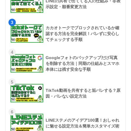
LINEの共有で出てくる人の仕組み・非表
示設定・順番変更方法
3
カカオトークでブロックされているか確
認する方法を完全解説！バレずに安心し
てチェックする手順
4
Googleフォトのバックアップだけ写真
を削除する方法｜同期の仕組みとスマホ
本体には残す安全な手順
5
TikTok動画を共有すると垢バレする？原
因・バレない設定方法
6
LINEステメのアイデア100選！おしゃれ
に魅せる設定方法＆簡単カスタマイズ術