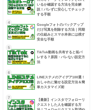
いるか確認する方法を完全解
説！バレずに安心してチェック
する手順
4
Googleフォトのバックアップ
だけ写真を削除する方法｜同期
の仕組みとスマホ本体には残す
安全な手順
5
TikTok動画を共有すると垢バ
レする？原因・バレない設定方
法
6
LINEステメのアイデア100選！
おしゃれに魅せる設定方法＆簡
単カスタマイズ術
7
【最新】インスタでフォローリ
クエストした人を確認する方
法！フォローリクエスト取消や