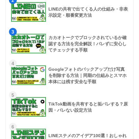
2
LINEの共有で出てくる人の仕組み・非表
示設定・順番変更方法
3
カカオトークでブロックされているか確
認する方法を完全解説！バレずに安心し
てチェックする手順
4
Googleフォトのバックアップだけ写真
を削除する方法｜同期の仕組みとスマホ
本体には残す安全な手順
5
TikTok動画を共有すると垢バレする？原
因・バレない設定方法
6
LINEステメのアイデア100選！おしゃれ