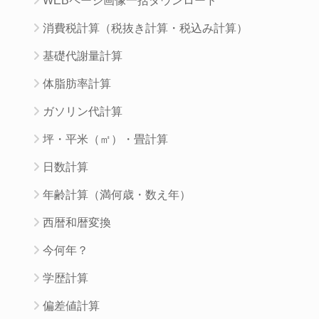
WEBページ画像一括ダウンロード
消費税計算（税抜き計算・税込み計算）
基礎代謝量計算
体脂肪率計算
ガソリン代計算
坪・平米（㎡）・畳計算
日数計算
年齢計算（満何歳・数え年）
西暦和暦変換
今何年？
学歴計算
偏差値計算