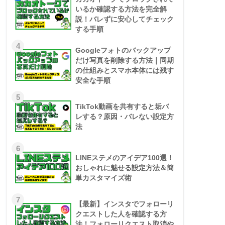
いるか確認する方法を完全解
説！バレずに安心してチェック
する手順
4
Googleフォトのバックアップ
だけ写真を削除する方法｜同期
の仕組みとスマホ本体には残す
安全な手順
5
TikTok動画を共有すると垢バ
レする？原因・バレない設定方
法
6
LINEステメのアイデア100選！
おしゃれに魅せる設定方法＆簡
単カスタマイズ術
7
【最新】インスタでフォローリ
クエストした人を確認する方
法！フォローリクエスト取消や