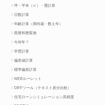
坪・平米（㎡）・畳計算
日数計算
年齢計算（満何歳・数え年）
西暦和暦変換
今何年？
学歴計算
偏差値計算
標準偏差計算
WEBルーレット
DIFFツール（テキスト差分比較）
住宅ローンシミュレーション高精度