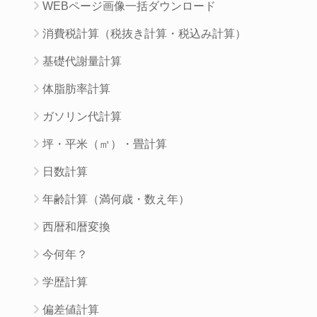
WEBページ画像一括ダウンロード
消費税計算（税抜き計算・税込み計算）
基礎代謝量計算
体脂肪率計算
ガソリン代計算
坪・平米（㎡）・畳計算
日数計算
年齢計算（満何歳・数え年）
西暦和暦変換
今何年？
学歴計算
偏差値計算