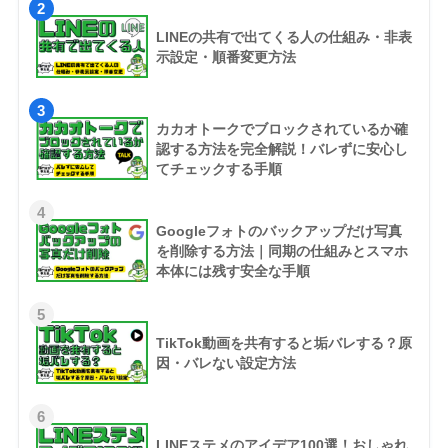
2
LINEの共有で出てくる人の仕組み・非表
示設定・順番変更方法
3
カカオトークでブロックされているか確
認する方法を完全解説！バレずに安心し
てチェックする手順
4
Googleフォトのバックアップだけ写真
を削除する方法｜同期の仕組みとスマホ
本体には残す安全な手順
5
TikTok動画を共有すると垢バレする？原
因・バレない設定方法
6
LINEステメのアイデア100選！おしゃれ