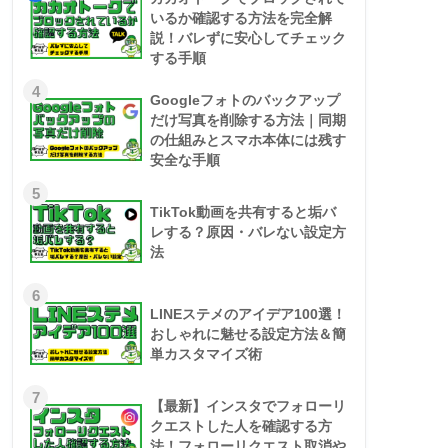
いるか確認する方法を完全解
説！バレずに安心してチェック
する手順
4
Googleフォトのバックアップ
だけ写真を削除する方法｜同期
の仕組みとスマホ本体には残す
安全な手順
5
TikTok動画を共有すると垢バ
レする？原因・バレない設定方
法
6
LINEステメのアイデア100選！
おしゃれに魅せる設定方法＆簡
単カスタマイズ術
7
【最新】インスタでフォローリ
クエストした人を確認する方
法！フォローリクエスト取消や