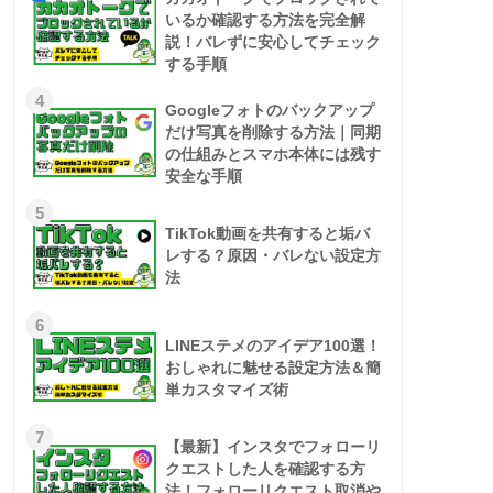
いるか確認する方法を完全解
説！バレずに安心してチェック
する手順
4
Googleフォトのバックアップ
だけ写真を削除する方法｜同期
の仕組みとスマホ本体には残す
安全な手順
5
TikTok動画を共有すると垢バ
レする？原因・バレない設定方
法
6
LINEステメのアイデア100選！
おしゃれに魅せる設定方法＆簡
単カスタマイズ術
7
【最新】インスタでフォローリ
クエストした人を確認する方
法！フォローリクエスト取消や