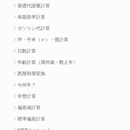
基礎代謝量計算
体脂肪率計算
ガソリン代計算
坪・平米（㎡）・畳計算
日数計算
年齢計算（満何歳・数え年）
西暦和暦変換
今何年？
学歴計算
偏差値計算
標準偏差計算