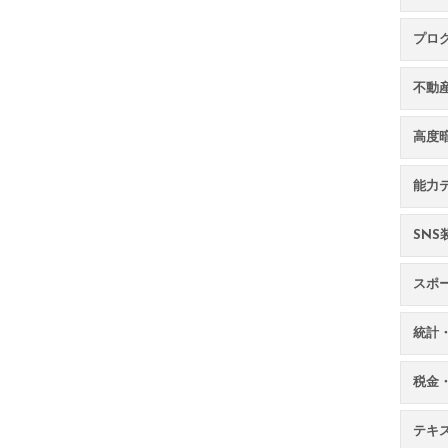
プロ
不動
高度
能力
SN
スポ
統計
税金
テキ