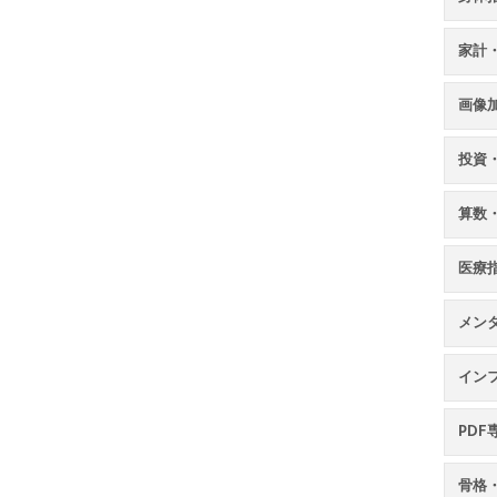
家計
画像
投資
算数
医療
メン
イン
PDF
骨格・