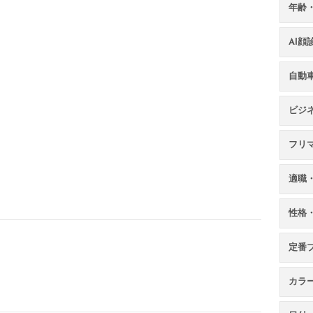
年齢
AI
自動
ビジ
フリ
適職
性格
定番
カラ