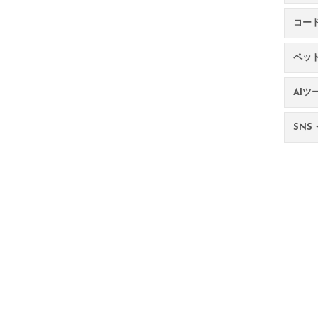
コー
ペッ
AIツ
SNS・