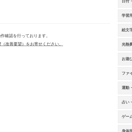
日付
学習
絵文
、動作確認を行っております。
望（改善要望）をお寄せください。
光熱
お遊
ファ
運動
占い
ゲー
身体