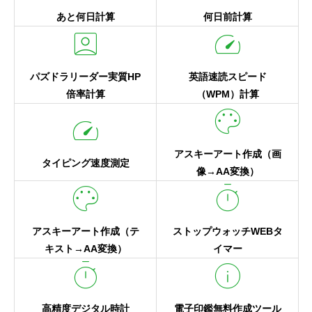
あと何日計算
何日前計算
account_box
speed
パズドラリーダー実質HP
英語速読スピード
倍率計算
（WPM）計算
palette
speed
アスキーアート作成（画
タイピング速度測定
像→AA変換）
palette
timer
アスキーアート作成（テ
ストップウォッチWEBタ
キスト→AA変換）
イマー
timer
info
高精度デジタル時計
電子印鑑無料作成ツール