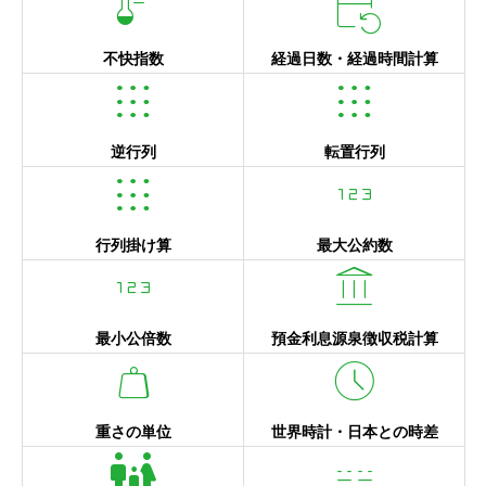
thermostat
event_repeat
不快指数
経過日数・経過時間計算
apps
apps
逆行列
転置行列
apps
123
行列掛け算
最大公約数
123
account_balance
最小公倍数
預金利息源泉徴収税計算
weight
schedule
重さの単位
世界時計・日本との時差
family_restroom