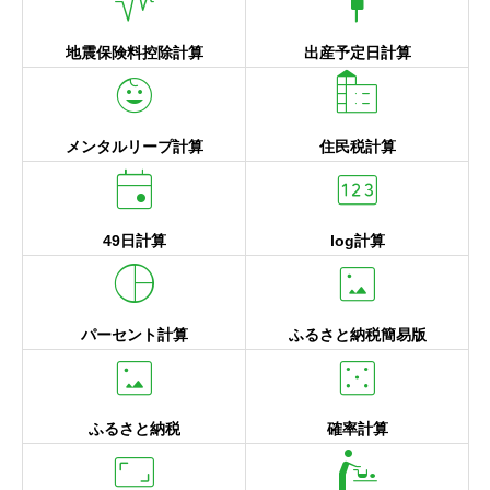
earthquake
pregnant_woman
地震保険料控除計算
出産予定日計算
child_care
source_environment
メンタルリープ計算
住民税計算
event
pin
49日計算
log計算
pie_chart
imagesmode
パーセント計算
ふるさと納税簡易版
imagesmode
casino
ふるさと納税
確率計算
aspect_ratio
baby_changing_station