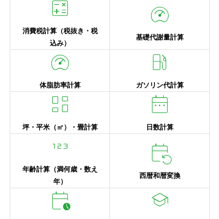
calculate
readiness_score
消費税計算（税抜き・税
基礎代謝量計算
込み）
readiness_score
local_gas_station
体脂肪率計算
ガソリン代計算
dashboard
date_range
坪・平米（㎡）・畳計算
日数計算
123
event_repeat
年齢計算（満何歳・数え
西暦和暦変換
年）
calendar_clock
school