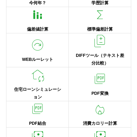
今何年？
学歴計算
stacked_bar_chart
functions
偏差値計算
標準偏差計算
difference
next_plan
DIFFツール（テキスト差
WEBルーレット
分比較）
wifi_home
picture_as_pdf
住宅ローンシミュレーシ
PDF変換
ョン
picture_as_pdf
local_fire_department
PDF結合
消費カロリー計算
payments
payments