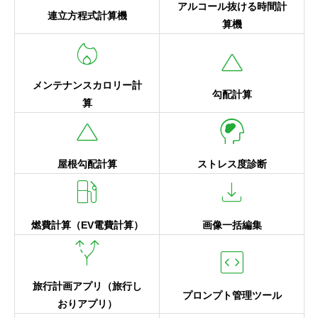
アルコール抜ける時間計
連立方程式計算機
算機
local_fire_department
change_history
メンテナンスカロリー計
勾配計算
算
change_history
cognition_2
屋根勾配計算
ストレス度診断
local_gas_station
download
燃費計算（EV電費計算）
画像一括編集
alt_route
code_blocks
旅行計画アプリ（旅行し
プロンプト管理ツール
おりアプリ）