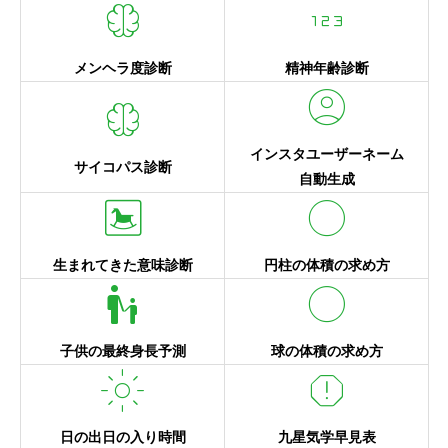
neurology
123
メンヘラ度診断
精神年齢診断
account_circle
neurology
インスタユーザーネーム
サイコパス診断
自動生成
bedroom_baby
circle
生まれてきた意味診断
円柱の体積の求め方
escalator_warning
circle
子供の最終身長予測
球の体積の求め方
light_mode
report
日の出日の入り時間
九星気学早見表