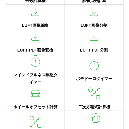
分数計算機
麻雀点数計算
download
download
LUFT画像編集
LUFT画像分割
download
download
LUFT PDF画像変換
LUFT PDF分割
timer
timer
マインドフルネス瞑想タ
ポモドーロタイマー
イマー
directions_car
draw_abstract
ホイールオフセット計算
二次方程式計算機
beer_meal
draw_abstract