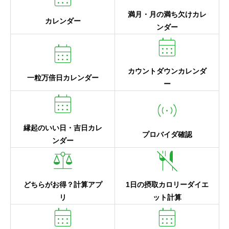
満月・月の満ち欠けカレ
カレンダー
ンダー
calendar_month
calendar_month
カウントダウンカレンダ
一粒万倍日カレンダー
ー
calendar_month
sensors
縁起のいい日・吉日カレ
プロバイダ確認
ンダー
balance
no_meals
どちらがお得？計算アプ
1日の摂取カロリーダイエ
リ
ット計算
calendar_month
calendar_month