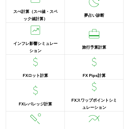
moon_stars
スぺ計算（スぺ値・スペ
夢占い診断
ック値計算）
chart_data
card_travel
インフレ影響シミュレー
旅行予算計算
ション
attach_money
attach_money
FXロット計算
FX Pips計算
attach_money
attach_money
FXスワップポイントシミ
FXレバレッジ計算
ュレーション
sports_cricket
multiline_chart