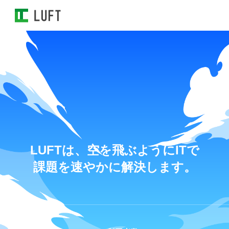
L
U
F
T
は
、
空
を
飛
ぶ
よ
う
に
I
T
で
課
題
を
速
や
か
に
解
決
し
ま
す
。