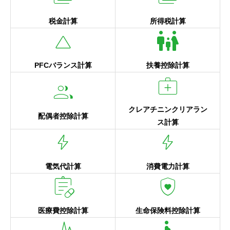
税金計算
所得税計算
change_history
family_restroom
PFCバランス計算
扶養控除計算
medical_services
group
クレアチニンクリアラン
配偶者控除計算
ス計算
bolt
bolt
電気代計算
消費電力計算
prescriptions
shield_with_heart
医療費控除計算
生命保険料控除計算