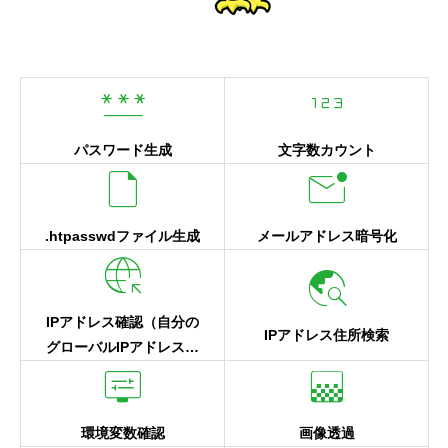
password
123
パスワード生成
文字数カウント
draft
mark_email_unread
.htpasswdファイル生成
メールアドレス暗号化
captive_portal
travel_explore
IPアドレス確認（自分の
IPアドレス住所検索
グローバルIPアドレス確
display_settings
gradient
認）
環境変数確認
画像透過