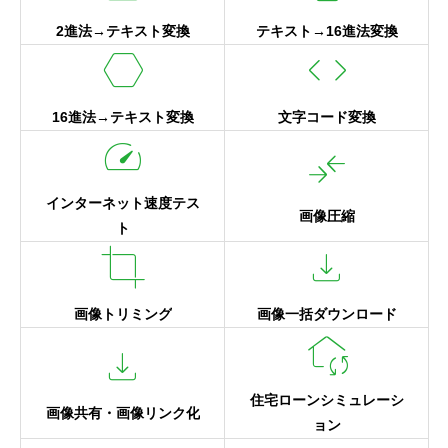
2進法→テキスト変換
テキスト→16進法変換
hexagon
code
16進法→テキスト変換
文字コード変換
speed
compare_arrows
インターネット速度テス
画像圧縮
ト
crop
download
画像トリミング
画像一括ダウンロード
wifi_home
download
住宅ローンシミュレーシ
画像共有・画像リンク化
ョン