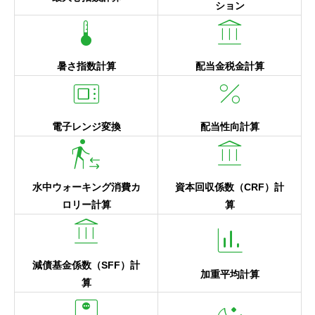
ション
device_thermostat
account_balance
暑さ指数計算
配当金税金計算
microwave_gen
percent
電子レンジ変換
配当性向計算
transfer_within_a_station
account_balance
水中ウォーキング消費カ
資本回収係数（CRF）計
ロリー計算
算
account_balance
finance
減債基金係数（SFF）計
加重平均計算
算
monitor_weight