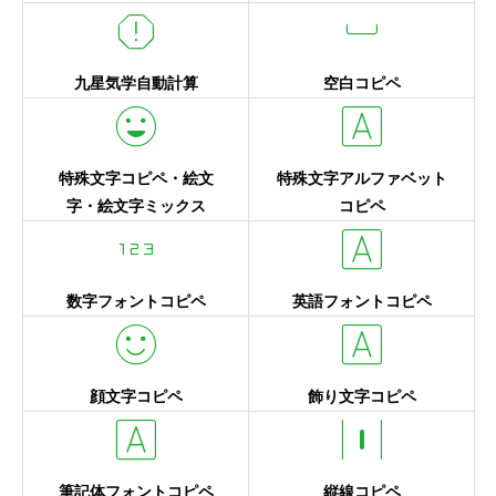
report
space_bar
九星気学自動計算
空白コピペ
mood
font_download
特殊文字コピペ・絵文
特殊文字アルファベット
字・絵文字ミックス
コピペ
123
font_download
数字フォントコピペ
英語フォントコピペ
sentiment_satisfied
font_download
顔文字コピペ
飾り文字コピペ
font_download
horizontal_distribute
筆記体フォントコピペ
縦線コピペ