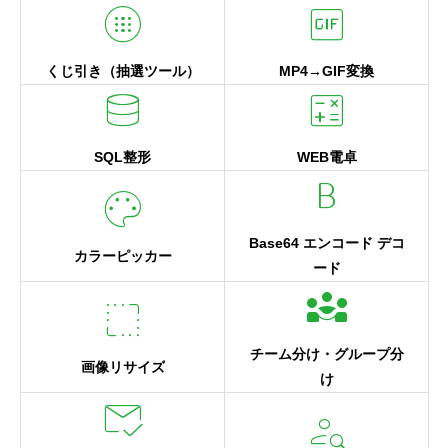
nest_secure_alarm
gif_box
くじ引き（抽選ツール）
MP4→GIF変換
database
calculate
SQL整形
WEB電卓
format_bold
palette
Base64 エンコード デコ
カラーピッカー
ード
diversity_3
resize
チーム分け・グループ分
画像リサイズ
け
mark_email_read
person_search