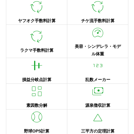
cycle
cycle
ヤフオク手数料計算
チケ流手数料計算
readiness_score
cycle
美容・シンデレラ・モデ
ラクマ手数料計算
ル体重
align_vertical_center
123
損益分岐点計算
乱数メーカー
dashboard
payments
素因数分解
源泉徴収計算
sports_baseball
change_history
野球OPS計算
三平方の定理計算