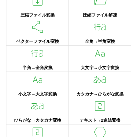
archive
folder_open
圧縮ファイル変換
圧縮ファイル解凍
polyline
language_chinese_array
ベクターファイル変換
全角→半角変換
language_chinese_array
match_case
半角→全角変換
大文字→小文字変換
match_case
language_japanese_kana
小文字→大文字変換
カタカナ→ひらがな変換
language_japanese_kana
looks_two
ひらがな→カタカナ変換
テキスト→2進法変換
looks_two
hexagon