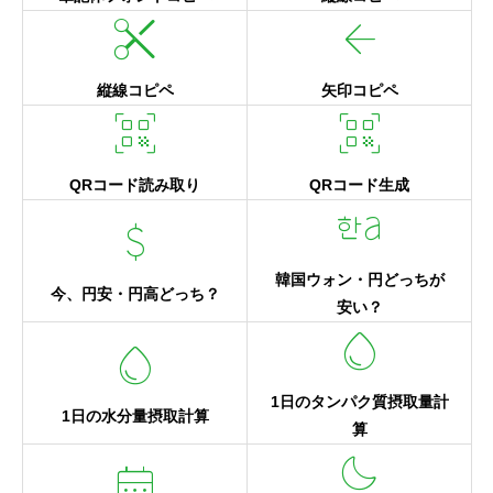
content_cut
arrow_back
縦線コピペ
矢印コピペ
qr_code_scanner
qr_code_scanner
QRコード読み取り
QRコード生成
language_korean_latin
attach_money
韓国ウォン・円どっちが
今、円安・円高どっち？
安い？
water_drop
water_drop
1日のタンパク質摂取量計
1日の水分量摂取計算
算
dark_mode
calendar_month