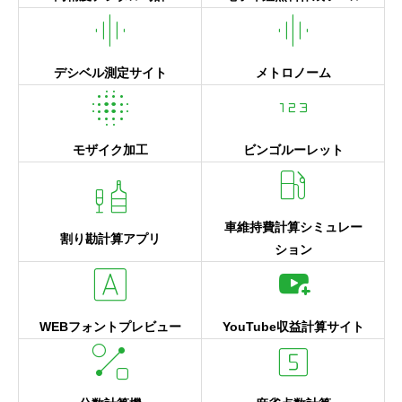
graphic_eq
graphic_eq
デシベル測定サイト
メトロノーム
blur_on
123
モザイク加工
ビンゴルーレット
local_gas_station
liquor
車維持費計算シミュレー
割り勘計算アプリ
ション
font_download
youtube_activity
WEBフォントプレビュー
YouTube収益計算サイト
shape_line
looks_5