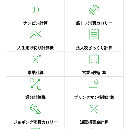
candlestick_chart
exercise
ナンピン計算
筋トレ消費カロリー
line_axis
receipt
人生逃げ切り計算機
法人税ざっくり計算
superscript
calendar_month
累乗計算
営業日数計算
shape_line
smoking_rooms
通分計算機
ブリンクマン指数計算
steps
percent
ジョギング消費カロリー
遅延損害金計算