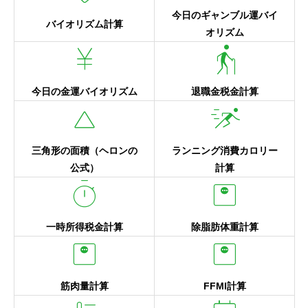
今日のギャンブル運バイ
バイオリズム計算
オリズム
currency_yen
elderly
今日の金運バイオリズム
退職金税金計算
change_history
sprint
三角形の面積（ヘロンの
ランニング消費カロリー
公式）
計算
timer
monitor_weight
一時所得税金計算
除脂肪体重計算
monitor_weight
monitor_weight
筋肉量計算
FFMI計算