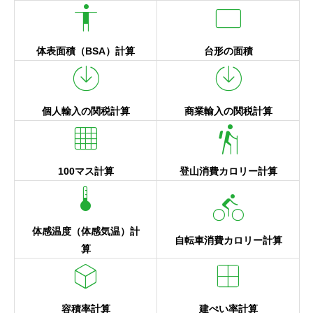
accessibility
rectangle
体表面積（BSA）計算
台形の面積
enable
enable
個人輸入の関税計算
商業輸入の関税計算
background_grid_small
hiking
100マス計算
登山消費カロリー計算
device_thermostat
directions_bike
体感温度（体感気温）計
自転車消費カロリー計算
算
deployed_code
border_all
容積率計算
建ぺい率計算