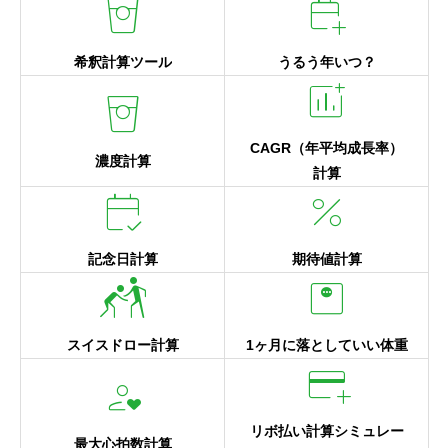
specific_gravity
calendar_add_on
希釈計算ツール
うるう年いつ？
add_chart
specific_gravity
CAGR（年平均成長率）
濃度計算
計算
calendar_check
percent
記念日計算
期待値計算
sports_kabaddi
monitor_weight
スイスドロー計算
1ヶ月に落としていい体重
add_card
person_heart
リボ払い計算シミュレー
最大心拍数計算