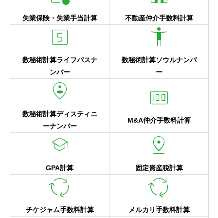
失業保険・失業手当計算
不動産仲介手数料計算
looks_5
accessibility_new
数秘術計算ライフパスナ
数秘術計算ソウルナンバ
ンバー
ー
person_pin_circle
money
数秘術計算ディスティニ
M&A仲介手数料計算
ーナンバー
school
pin_drop
GPA計算
固定資産税計算
cycle
cycle
チケジャム手数料計算
メルカリ手数料計算