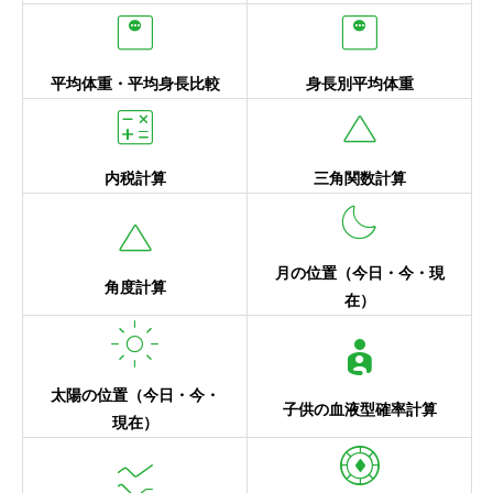
monitor_weight
monitor_weight
平均体重・平均身長比較
身長別平均体重
calculate
change_history
内税計算
三角関数計算
dark_mode
change_history
月の位置（今日・今・現
角度計算
在）
light_mode
account_child_invert
太陽の位置（今日・今・
子供の血液型確率計算
現在）
poker_chip
ssid_chart