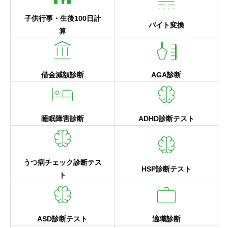
key_visualizer
子供行事・生後100日計
バイト変換
算
account_balance
health_and_beauty
借金減額診断
AGA診断
hotel
neurology
睡眠障害診断
ADHD診断テスト
neurology
neurology
うつ病チェック診断テス
HSP診断テスト
ト
neurology
work
ASD診断テスト
適職診断