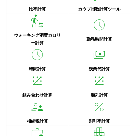
比率計算
カウプ指数計算ツール
transfer_within_a_station
schedule
ウォーキング消費カロリ
勤務時間計算
ー計算
schedule
payments
時間計算
残業代計算
pattern
pattern
組み合わせ計算
順列計算
supervisor_account
percent
相続税計算
割引率計算
work_alert
apartment