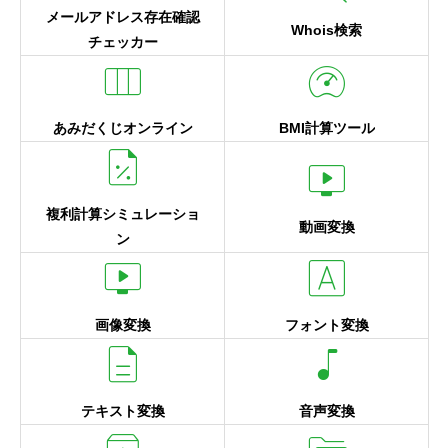
メールアドレス存在確認
Whois検索
チェッカー
width_normal
readiness_score
あみだくじオンライン
BMI計算ツール
heap_snapshot_large
live_tv
複利計算シミュレーショ
動画変換
ン
live_tv
font_download
画像変換
フォント変換
description
music_note
テキスト変換
音声変換