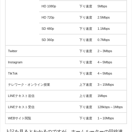
HD 1080p
下り速度
5Mbps
HD 720p
下り速度
2.5Mbps
SD 480p
下り速度
1.1Mbps
SD 360p
下り速度
0.7Mbps
Twitter
下り速度
2～3Mbps
Instagram
下り速度
4～5Mbps
TikTok
下り速度
4～5Mbps
テレワーク・オンライン授業
上下速度
3～15Mbps
LINEテキスト送信
上り速度
1Mbps
LINEテキスト受信
下り速度
128kbps～1Mbps
WEBサイト閲覧
下り速度
1～10Mbps
上記を見るとわかるのですが、ホームルーターの回線速