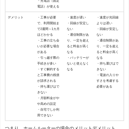
・光電話（固定
電話）が使える
デメリット
・工事が必要
・速度が遅い
・速度が光回線
で、利用開始ま
・回線が安定し
よりは遅い
で2週間～1カ月
ない
・回線が安定し
ほどかかる
・通信制限があ
ない
・工事の立ち会
り、一定を超え
・通信制限があ
いが必要な場合
ると料金が高く
り、一定を超え
がある
なる
ると料金が高く
・引っ越す際の
・バッテリーが
なる
手続きが多い
ないと使えなく
・持ち運びはで
・すぐ解約する
なる
きない
と工事費の残債
・電波の入りや
が請求される
すさを考慮する
・持ち運びはで
必要がある
きない
・月額料金がや
や高めの設定
・自宅でしか利
用できない
つまり、ホームルーターの場合のメリットデメリット