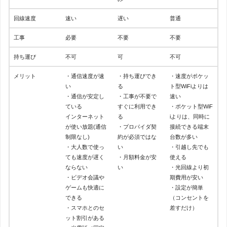
回線速度
速い
遅い
普通
工事
必要
不要
不要
持ち運び
不可
可
不可
メリット
・通信速度が速
・持ち運びでき
・速度がポケッ
い
る
ト型WiFiよりは
・通信が安定し
・工事が不要で
速い
ている
すぐに利用でき
・ポケット型WiF
インターネット
る
iよりは、同時に
が使い放題(通信
・プロパイダ契
接続できる端末
制限なし)
約が必須ではな
台数が多い
・大人数で使っ
い
・引越し先でも
ても速度が遅く
・月額料金が安
使える
ならない
い
・光回線より初
・ビデオ会議や
期費用が安い
ゲームも快適に
・設定が簡単
できる
（コンセントを
・スマホとのセ
差すだけ）
ット割引がある