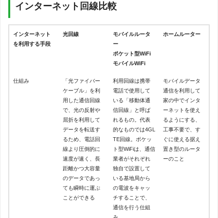
インターネット回線比較
インターネット
光回線
モバイルルータ
ホームルーター
を利用する手段
ー
ポケット型WiFi
モバイルWiFi
仕組み
「光ファイバー
利用回線は携帯
モバイルデータ
ケーブル」を利
電話で使用して
通信を利用して
用した通信回線
いる「移動体通
家の中でインタ
で、光の反射や
信回線」と呼ば
ーネットを使え
屈折を利用して
れるもの。代表
るようにする、
データを転送す
的なものでは4GL
工事不要で、す
るため、電話回
TE回線。ポケッ
ぐに使える据え
線より圧倒的に
ト型WiFiは、通信
置き型のルータ
速度が速く、長
業者がそれぞれ
ーのこと
距離かつ大容量
独自で設置して
のデータであっ
いる基地局から
ても瞬時に運ぶ
の電波をキャッ
ことができる
チすることで、
通信を行う仕組
み