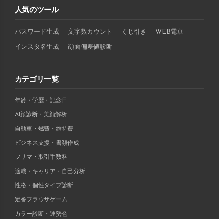
人気のツール
パスワード生成
文字数カウント
くじ引き
WEB電卓
インスタ名生成
顔面偏差値診断
カテゴリ一覧
年齢・学歴・記念日
AI顔診断・美顔解析
自動車・燃費・維持費
ビジネス支援・書類作成
フリマ・取引手数料
適職・キャリア・自己分析
性格・個性タイプ診断
定番ブラウザゲーム
カラー診断・運勢色