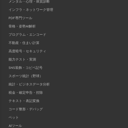
メンタル・心理・体質診断
インフラ・ネットワーク管理
PDF専門ツール
骨格・姿勢AI解析
プログラム・エンコード
不動産・住まい計算
高度暗号・セキュリティ
能力テスト・実測
SNS装飾・コピペ記号
スポーツ統計（野球）
統計・ビジネスデータ分析
税金・確定申告・控除
テキスト・表記変換
コード整形・デバッグ
ペット
AIツール