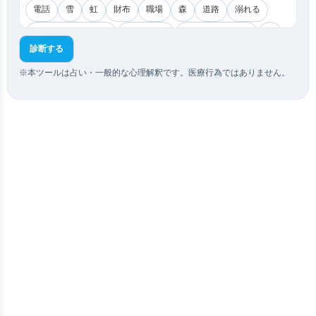
電話
雪
虹
財布
職場
森
道路
溺れる
ブレーキが効かない
家が壊れる
ドアが閉まらない
雷
診断する
地震
津波
迷子
トイレ
裸
舞台
声が出ない
※本ツールは占い・一般的な心理解釈です。医療行為ではありません。
喧嘩
髪が抜ける
視界がぼやける
スマホが壊れる
エレベーター故障
階段
盗まれる
月
太陽
花
星