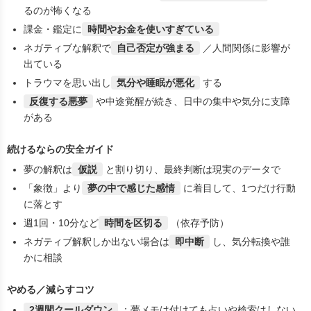
るのが怖くなる
課金・鑑定に
時間やお金を使いすぎている
ネガティブな解釈で
自己否定が強まる
／人間関係に影響が
出ている
トラウマを思い出し
気分や睡眠が悪化
する
反復する悪夢
や中途覚醒が続き、日中の集中や気分に支障
がある
続けるならの安全ガイド
夢の解釈は
仮説
と割り切り、最終判断は現実のデータで
「象徴」より
夢の中で感じた感情
に着目して、1つだけ行動
に落とす
週1回・10分など
時間を区切る
（依存予防）
ネガティブ解釈しか出ない場合は
即中断
し、気分転換や誰
かに相談
やめる／減らすコツ
2週間クールダウン
：夢メモは付けても占いや検索はしない