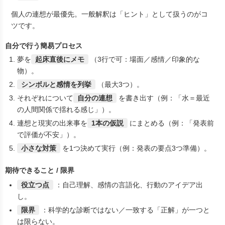
個人の連想が最優先。一般解釈は「ヒント」として扱うのがコ
ツです。
自分で行う簡易プロセス
夢を
起床直後にメモ
（3行で可：場面／感情／印象的な
物）。
シンボルと感情を列挙
（最大3つ）。
それぞれについて
自分の連想
を書き出す（例：「水＝最近
の人間関係で揺れる感じ」）。
連想と現実の出来事を
1本の仮説
にまとめる（例：「発表前
で評価が不安」）。
小さな対策
を1つ決めて実行（例：発表の要点3つ準備）。
期待できること / 限界
役立つ点
：自己理解、感情の言語化、行動のアイデア出
し。
限界
：科学的な診断ではない／一致する「正解」が一つと
は限らない。