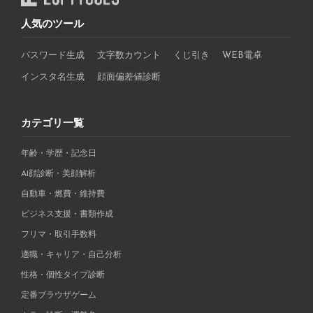
人気のツール
パスワード生成
文字数カウント
くじ引き
WEB電卓
インスタ名生成
顔面偏差値診断
カテゴリ一覧
年齢・学歴・記念日
AI顔診断・美顔解析
自動車・燃費・維持費
ビジネス支援・書類作成
フリマ・取引手数料
適職・キャリア・自己分析
性格・個性タイプ診断
定番ブラウザゲーム