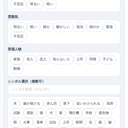
不安定
明るい
暗い
雰囲気
明るい
暗い
静か
騒がしい
混沌
穏やか
緊張
不安定
登場人物
家族
友人
恋人
知らない人
上司
同僚
子ども
動物
シンボル選択（複数可）
水
歯が抜ける
赤ん坊
落下
追いかけられる
高所
試験
遅刻
猫
犬
家
飛行機
学校
遺失物
雨
火事
電車
試合
上司
暗闇
光
鏡
鍵