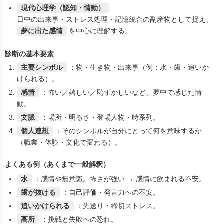
現代心理学（認知・情動）
日中の出来事・ストレス処理・記憶統合の副産物として捉え、
夢に出た感情
を中心に理解する。
診断の基本要素
主要シンボル
：物・生き物・出来事（例：水・歯・追いか
けられる）。
感情
：怖い／嬉しい／恥ずかしいなど、夢中で感じた情
動。
文脈
：場所・明るさ・登場人物・時系列。
個人連想
：そのシンボルが自分にとって何を意味するか
（職業・体験・文化で変わる）。
よくある例（あくまで一般解釈）
水
：感情や無意識。怖さが強い → 感情に飲まれる不安。
歯が抜ける
：自己評価・発言力への不安。
追いかけられる
：先送り・締切ストレス。
高所
：挑戦と失敗への恐れ。