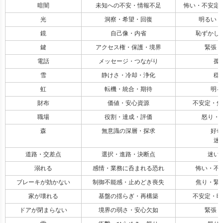
暗闇
未知への不安・情報不足
怖い・不安定 
光
洞察・希望・回復
明るい・
鏡
自己像・内省
恥ずかしさ
鍵
アクセス権・保護・境界
緊張 
電話
メッセージ・つながり
孤
雪
静けさ・冷却・浄化
穏
虹
転機・統合・期待
明る
財布
価値・安心資源
不安定・焦
職場
役割・達成・評価
怒り・緊
森
無意識の深層・探求
好奇
迷
道路・交差点
選択・進路・決断点
迷い
溺れる
感情・業務に呑まれる恐れ
怖い・不安
ブレーキが効かない
制御不能感・止めどき喪失
焦り・緊張
家が壊れる
基盤の揺らぎ・再構築
不安定・暗
ドアが閉まらない
境界の弱さ・安心欠如
緊張・