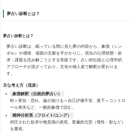
夢占い診断とは？
夢占い診断とは？
夢占い診断
は、眠っている間に見た夢の内容から、
象徴（シン
ボル）や感情、場面の文脈
を手がかりに、
現在の心理状態・欲
求・課題
を読み解こうとする実践です。占い的伝統と心理学的
アプローチが混ざっており、文化や個人差で解釈が変わりま
す。
主な考え方（流派）
象徴解釈（伝統的夢占い）
蛇＝変化・恐れ、歯が抜ける＝自己評価不安、落下＝コントロ
ール喪失など、一般的象徴で読む。
精神分析系（フロイト/ユング）
抑圧された欲求や無意識の表現、普遍的元型（母性・影など）
を重視。