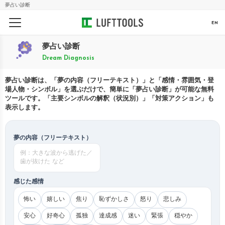
夢占い診断
EN
夢占い診断
Dream Diagnosis
夢占い診断は、「夢の内容（フリーテキスト）」と「感情・雰囲気・登
場人物・シンボル」を選ぶだけで、簡単に「夢占い診断」が可能な無料
ツールです。「主要シンボルの解釈（状況別）」「対策アクション」も
表示します。
夢の内容（フリーテキスト）
感じた感情
怖い
嬉しい
焦り
恥ずかしさ
怒り
悲しみ
安心
好奇心
孤独
達成感
迷い
緊張
穏やか