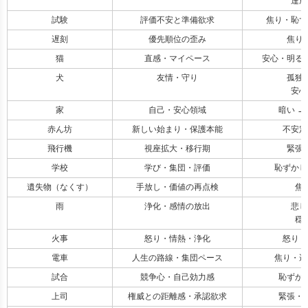
達成
試験
評価不安と準備欲求
焦り・恥ず
遅刻
優先順位の歪み
焦り
猫
直感・マイペース
安心・明るい
犬
友情・守り
孤独
安心
家
自己・安心領域
暗い →
赤ん坊
新しい始まり・保護本能
不安定
飛行機
視座拡大・移行期
緊張
学校
学び・集団・評価
恥ずかし
遺失物（なくす）
手放し・価値の再点検
焦
雨
浄化・感情の放出
悲し
穏
火事
怒り・情熱・浄化
怒り 
電車
人生の路線・集団ペース
焦り・遅
試合
競争心・自己効力感
恥ずかし
上司
権威との距離感・承認欲求
緊張・怒