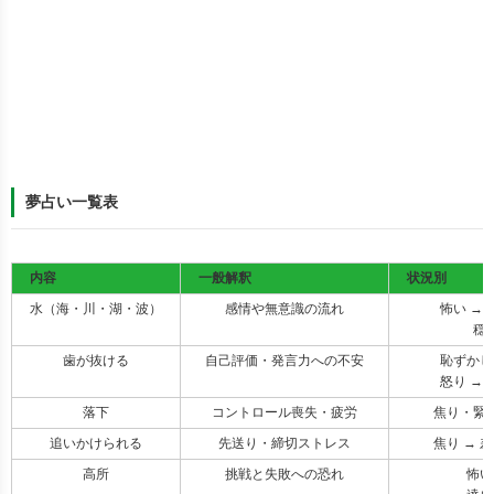
夢占い一覧表
内容
一般解釈
状況別
水（海・川・湖・波）
感情や無意識の流れ
怖い →
穏
歯が抜ける
自己評価・発言力への不安
恥ずかし
怒り →
落下
コントロール喪失・疲労
焦り・緊張
追いかけられる
先送り・締切ストレス
焦り → 
高所
挑戦と失敗への恐れ
怖い