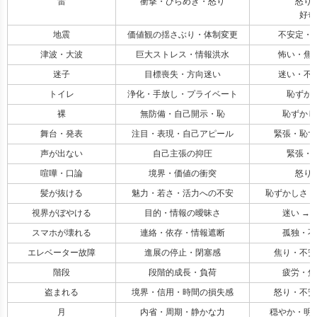
雷
衝撃・ひらめき・怒り
怒り
好奇
地震
価値観の揺さぶり・体制変更
不安定・怖
津波・大波
巨大ストレス・情報洪水
怖い・焦り
迷子
目標喪失・方向迷い
迷い・不安
トイレ
浄化・手放し・プライベート
恥ずかし
裸
無防備・自己開示・恥
恥ずかし
舞台・発表
注目・表現・自己アピール
緊張・恥ず
声が出ない
自己主張の抑圧
緊張・恥
喧嘩・口論
境界・価値の衝突
怒り
髪が抜ける
魅力・若さ・活力への不安
恥ずかしさ 
視界がぼやける
目的・情報の曖昧さ
迷い →
スマホが壊れる
連絡・依存・情報遮断
孤独・不
エレベーター故障
進展の停止・閉塞感
焦り・不安
階段
段階的成長・負荷
疲労・焦
盗まれる
境界・信用・時間の損失感
怒り・不安
月
内省・周期・静かな力
穏やか・明る