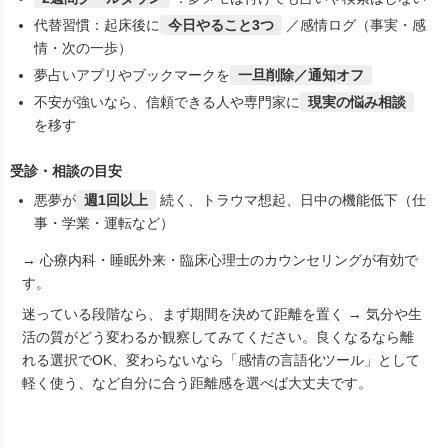
代替習慣：起床後に
今日やること3つ
／感情ログ（事実・感
情・次の一歩）
夢占いアプリやブックマークを
一旦削除／通知オフ
不安が強いなら、信頼できる人や専門家に
現実の悩み相談
を移す
受診・相談の目安
悪夢が
週1回以上
続く、トラウマ想起、日中の機能低下（仕
事・学業・運転など）
→ 心療内科・睡眠外来・臨床心理士のカウンセリングが有効で
す。
迷っている段階なら、まず
期間を決めて距離を置く
→ 気分や生
活の質がどう変わるか観察してみてください。良くなるなら離
れる選択でOK、変わらないなら「感情の言語化ツール」として
軽く使う、など
自分に合う距離感
を選べば大丈夫です。