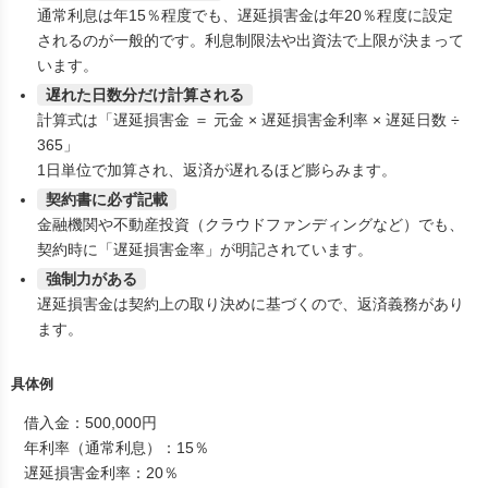
通常利息は年15％程度でも、遅延損害金は年20％程度に設定
されるのが一般的です。利息制限法や出資法で上限が決まって
います。
遅れた日数分だけ計算される
計算式は「遅延損害金 ＝ 元金 × 遅延損害金利率 × 遅延日数 ÷
365」
1日単位で加算され、返済が遅れるほど膨らみます。
契約書に必ず記載
金融機関や不動産投資（クラウドファンディングなど）でも、
契約時に「遅延損害金率」が明記されています。
強制力がある
遅延損害金は契約上の取り決めに基づくので、返済義務があり
ます。
具体例
借入金：500,000円
年利率（通常利息）：15％
遅延損害金利率：20％