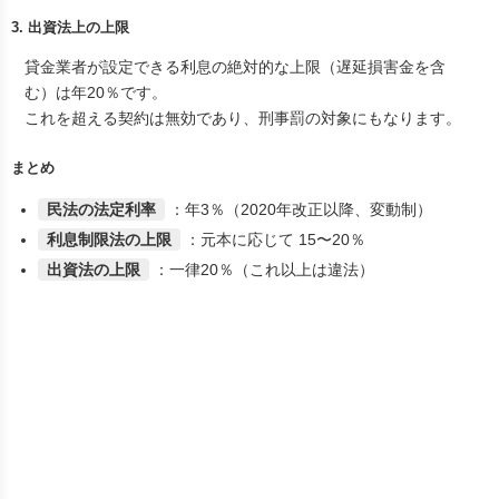
3. 出資法上の上限
貸金業者が設定できる利息の絶対的な上限（遅延損害金を含
む）は
年20％
です。
これを超える契約は無効であり、刑事罰の対象にもなります。
まとめ
民法の法定利率
：年3％（2020年改正以降、変動制）
利息制限法の上限
：元本に応じて 15〜20％
出資法の上限
：一律20％（これ以上は違法）