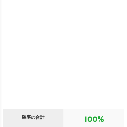
確率の合計
100%