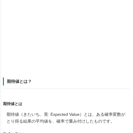
期待値とは？
期待値とは
期待値（きたいち、英: Expected Value）とは、ある確率変数が
とり得る結果の平均値を、確率で重み付けしたものです。