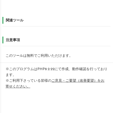
関連ツール
注意事項
このツールは無料でご利用いただけます。
※このプログラムはPHP8.2.22にて作成、動作確認を行っており
ます。
※ご利用下さっている皆様の
ご意見・ご要望（改善要望）をお
寄せください。