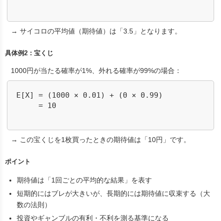
→ サイコロの平均値（期待値）は「3.5」となります。
具体例2：宝くじ
1000円が当たる確率が1%、外れる確率が99%の場合：
E[X] = (1000 × 0.01) + (0 × 0.99)

     = 10

→ この宝くじを1枚買ったときの期待値は「10円」です。
ポイント
期待値は「1回ごとの平均的な結果」を表す
短期的にはブレが大きいが、長期的には期待値に収束する（大
数の法則）
投資やギャンブルの有利・不利を測る基準になる