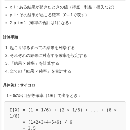
x_i：ある結果が起きたときの値（得点・利益・損失など）
p_i：その結果が起こる確率（0～1で表す）
Σ p_i = 1（確率の合計は1になる）
計算手順
起こり得るすべての結果を列挙する
それぞれの結果に対応する確率を設定する
「結果 × 確率」を計算する
全ての「結果 × 確率」を合計する
具体例1：サイコロ
1～6の出目が等確率（1/6）で出るとき：
E[X] = (1 × 1/6) + (2 × 1/6) + ... + (6 × 
1/6)

     = (1+2+3+4+5+6) / 6

     = 3.5
