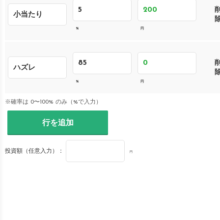
%
円
%
円
※確率は 0〜100% のみ（%で入力）
行を追加
投資額（任意入力）：
円