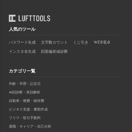
人気のツール
パスワード生成
文字数カウント
くじ引き
WEB電卓
インスタ名生成
顔面偏差値診断
カテゴリ一覧
年齢・学歴・記念日
AI顔診断・美顔解析
自動車・燃費・維持費
ビジネス支援・書類作成
フリマ・取引手数料
適職・キャリア・自己分析