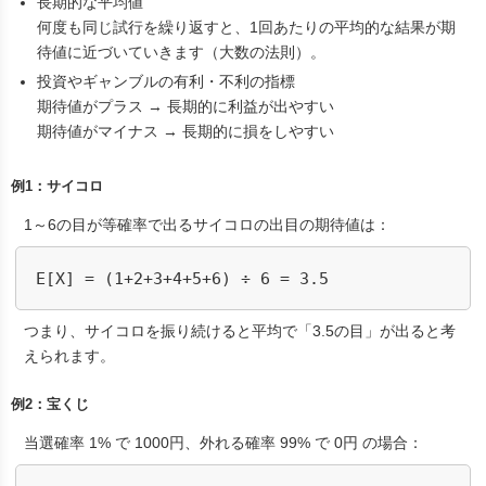
長期的な平均値
何度も同じ試行を繰り返すと、1回あたりの平均的な結果が期
待値に近づいていきます（大数の法則）。
投資やギャンブルの有利・不利の指標
期待値がプラス → 長期的に利益が出やすい
期待値がマイナス → 長期的に損をしやすい
例1：サイコロ
1～6の目が等確率で出るサイコロの出目の期待値は：
E[X] = (1+2+3+4+5+6) ÷ 6 = 3.5
つまり、サイコロを振り続けると平均で「3.5の目」が出ると考
えられます。
例2：宝くじ
当選確率 1% で 1000円、外れる確率 99% で 0円 の場合：