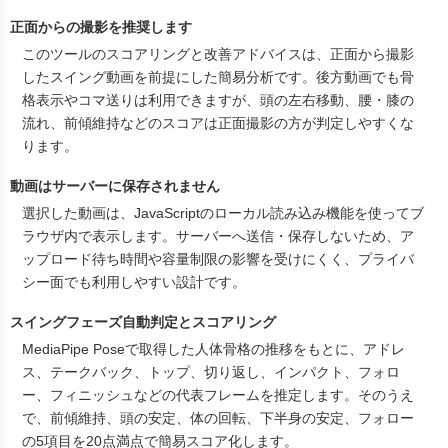
正面からの撮影を推奨します
このツールのスコアリングと改善アドバイスは、正面から撮影
したスイング動画を前提にした簡易分析です。後方動画でも骨
格表示やコマ送りは利用できますが、頭の左右移動、腰・膝の
流れ、前傾維持などのスコアは正面撮影の方が判定しやすくな
ります。
動画はサーバーに保存されません
選択した動画は、JavaScriptのローカル読み込み機能を使ってブ
ラウザ内で表示します。サーバーへ送信・保存しないため、ア
ップロード待ち時間や容量制限の影響を受けにくく、プライバ
シー面でも利用しやすい設計です。
スイングフェーズ自動判定とスコアリング
MediaPipe Poseで取得した人体骨格の推移をもとに、アドレ
ス、テークバック、トップ、切り返し、インパクト、フォロ
ー、フィニッシュなどの代表フレームを推定します。そのうえ
で、前傾維持、頭の安定、体の回転、下半身の安定、フォロー
の5項目を20点満点で簡易スコア化します。