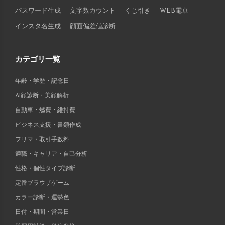
パスワード生成
文字数カウント
くじ引き
WEB電卓
インスタ名生成
顔面偏差値診断
カテゴリ一覧
年齢・学歴・記念日
AI顔診断・美顔解析
自動車・燃費・維持費
ビジネス支援・書類作成
フリマ・取引手数料
適職・キャリア・自己分析
性格・個性タイプ診断
定番ブラウザゲーム
カラー診断・運勢色
日付・期間・営業日