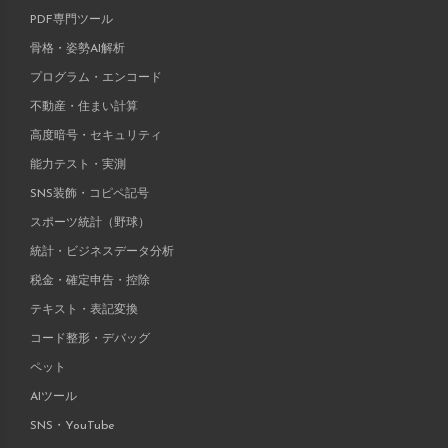
PDF専門ツール
骨格・姿勢AI解析
プログラム・エンコード
不動産・住まい計算
高度暗号・セキュリティ
能力テスト・実測
SNS装飾・コピペ記号
スポーツ統計（野球）
統計・ビジネスデータ分析
税金・確定申告・控除
テキスト・表記変換
コード整形・デバッグ
ペット
AIツール
SNS・YouTube