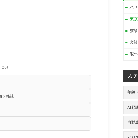
ハリ
東京
猫診
犬診
暇つ
/ 20)
カテ
年齢
ション雑誌
AI
自動
ビジ