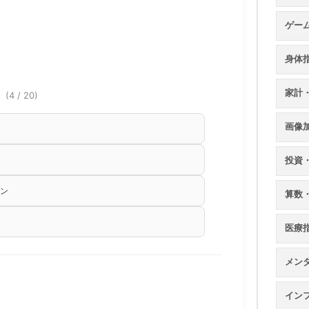
ゲー
身体
家計
？
(4 / 20)
画像
投資
ン
算数
医療
メン
イン