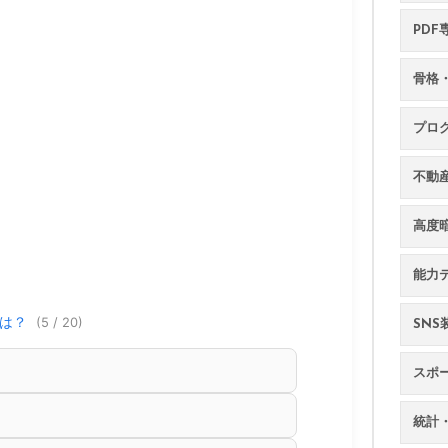
PDF
骨格・
プロ
不動
高度
能力
のは？
(5 / 20)
SN
スポ
統計