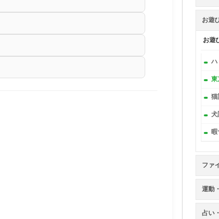
お遊
お遊
ハ
東
猫
犬
暇
ファ
運動
占い