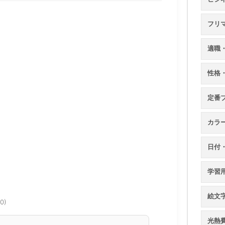
フリ
適職
性格
定番
カラ
日付
学習
絵文
20)
光熱