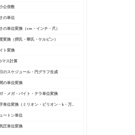
小公倍数
さの単位
さの単位変換（cm・インチ・尺）
度変換（摂氏・華氏・ケルビン）
イト変換
00マス計算
日のスケジュール・円グラフ生成
間の単位変換
ガ・メガ・バイト・テラ単位変換
数字単位変換（ミリオン・ビリオン・k・万・億）
ュートン単位
気圧単位変換