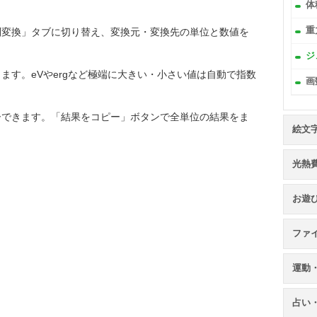
体
別変換」タブに切り替え、変換元・変換先の単位と数値を
重
ジ
ます。eVやergなど極端に大きい・小さい値は自動で指数
画
ーできます。「結果をコピー」ボタンで全単位の結果をま
絵文
光熱
お遊
ファ
運動
占い