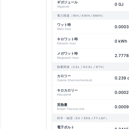
ギガジュール
0 GJ
Gigajoule
電力関連（WH / KWH / MWH）
ワット時
0.0003
Watt-hour
キロワット時
0 kWh
Kilowatt-hour
メガワット時
2.777
Megawatt-hour
熱量関連（CAL / KCAL / BTU）
カロリー
0.239 c
Calorie (thermochemical)
キロカロリー
0.0002
Kilocalorie
英熱量
0.0009
British Thermal Unit
科学・物理（EV / ERG / FT·LBF）
電子ボルト