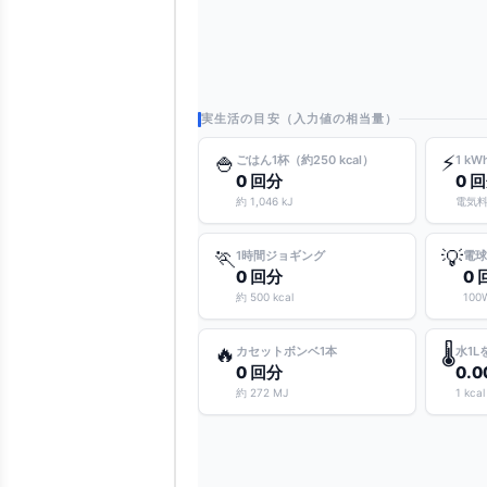
実生活の目安（入力値の相当量）
🍚
⚡
ごはん1杯（約250 kcal）
1 k
0 回分
0 
約 1,046 kJ
電気
🏃
💡
1時間ジョギング
電球
0 回分
0 
約 500 kcal
100
🔥
🌡️
カセットボンベ1本
水1L
0 回分
0.0
約 272 MJ
1 kcal