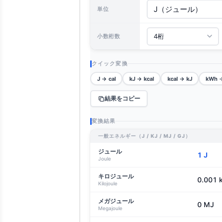
単位
小数桁数
クイック変換
J → cal
kJ → kcal
kcal → kJ
kWh 
結果をコピー
変換結果
一般エネルギー（J / KJ / MJ / GJ）
ジュール
1 J
Joule
キロジュール
0.001 
Kilojoule
メガジュール
0 MJ
Megajoule