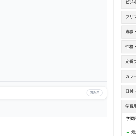
ビジ
フリ
適職
性格
定番
カラ
日付
再利用
学習
学習
最