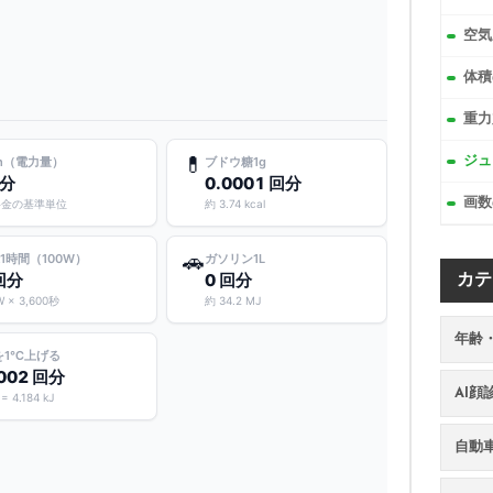
空気
体積
重力
💊
Wh（電力量）
ブドウ糖1g
ジュ
回分
0.0001 回分
画数
料金の基準単位
約 3.74 kcal
🚗
1時間（100W）
ガソリン1L
回分
0 回分
カテ
W × 3,600秒
約 34.2 MJ
年齢
を1℃上げる
002 回分
AI
 = 4.184 kJ
自動