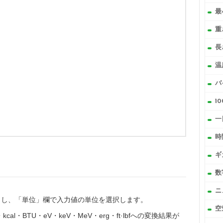
最
重
長
温
バ
1
一
時
ギ
ニ
力し、「単位」欄で入力値の単位を選択します。
空
kcal・BTU・eV・keV・MeV・erg・ft·lbfへの変換結果が