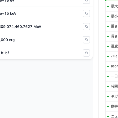
e+18 eV
最大
e+15 keV
最小
509,074,460.7627 MeV
重さ
長さ
,000 erg
温度
ft·lbf
バイ
10
一日
時間
ギガ
数字
ニュ