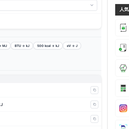
人気
→ MJ
BTU → kJ
500 kcal → kJ
eV → J
kJ