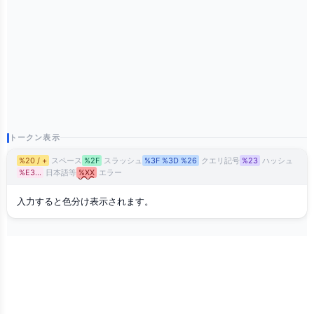
トークン表示
%20 / +
スペース
%2F
スラッシュ
%3F %3D %26
クエリ記号
%23
ハッシュ
%E3…
日本語等
%XX
エラー
入力すると色分け表示されます。