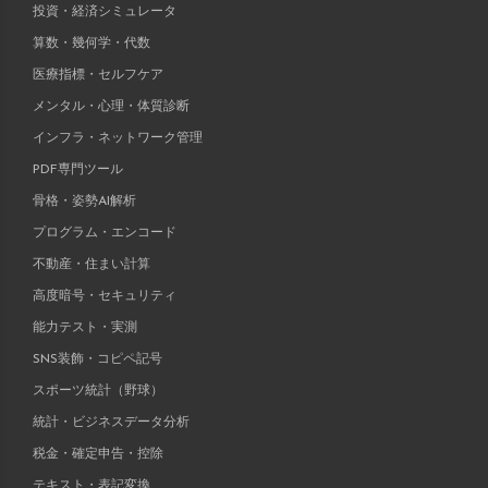
投資・経済シミュレータ
算数・幾何学・代数
医療指標・セルフケア
メンタル・心理・体質診断
インフラ・ネットワーク管理
PDF専門ツール
骨格・姿勢AI解析
プログラム・エンコード
不動産・住まい計算
高度暗号・セキュリティ
能力テスト・実測
SNS装飾・コピペ記号
スポーツ統計（野球）
統計・ビジネスデータ分析
税金・確定申告・控除
テキスト・表記変換