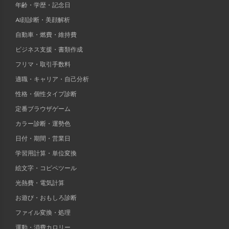
年齢・学歴・記念日
AI顔診断・美顔解析
自動車・燃費・維持費
ビジネス支援・書類作成
フリマ・取引手数料
適職・キャリア・自己分析
性格・個性タイプ診断
定番ブラウザゲーム
カラー診断・運勢色
日付・期間・営業日
学習用計算・単位変換
絵文字・コピペツール
光熱費・電気計算
お遊び・おもしろ診断
ファイル変換・処理
運動・消費カロリー