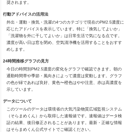
奨されます。
行動アドバイスの活用法
外出・運動・換気・洗濯の4つのカテゴリで現在のPM2.5濃度に
応じたアドバイスを表示しています。特に「換気してよいか」
「洗濯物を外に干してよいか」は日常生活で気になる点です。
濃度が高い日は窓を閉め、空気清浄機を活用することをおすす
めします。
24時間推移グラフの見方
今日の時間別PM2.5濃度の変化をグラフで確認できます。朝の
通勤時間帯や季節・風向きによって濃度は変動します。グラフ
の色が緑であれば良好、黄色〜橙色はやや注意、赤は高濃度を
示しています。
データについて
このツールのデータは環境省の大気汚染物質広域監視システム
（そらまめくん）から取得した速報値です。速報値はデータ検
証の結果、後日修正されることがあります。最新・正確な情報
は
そらまめくん公式サイト
でご確認ください。