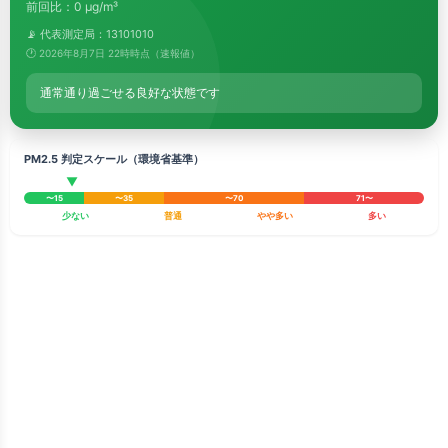
前回比：0 μg/m³
📡 代表測定局：13101010
🕐 2026年8月7日 22時時点（速報値）
通常通り過ごせる良好な状態です
PM2.5 判定スケール（環境省基準）
▼
〜15
〜35
〜70
71〜
少ない
普通
やや多い
多い