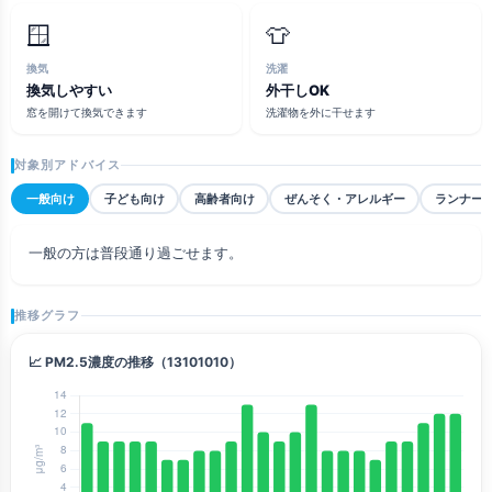
🪟
👕
換気
洗濯
換気しやすい
外干しOK
窓を開けて換気できます
洗濯物を外に干せます
対象別アドバイス
一般向け
子ども向け
高齢者向け
ぜんそく・アレルギー
ランナー
一般の方は普段通り過ごせます。
推移グラフ
📈 PM2.5濃度の推移（13101010）