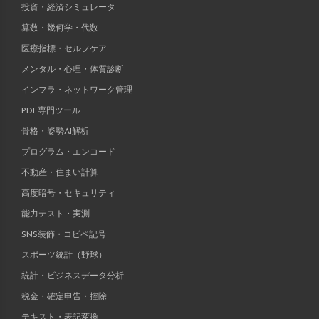
投資・経済シミュレータ
算数・幾何学・代数
医療指標・セルフケア
メンタル・心理・体質診断
インフラ・ネットワーク管理
PDF専門ツール
骨格・姿勢AI解析
プログラム・エンコード
不動産・住まい計算
高度暗号・セキュリティ
能力テスト・実測
SNS装飾・コピペ記号
スポーツ統計（野球）
統計・ビジネスデータ分析
税金・確定申告・控除
テキスト・表記変換