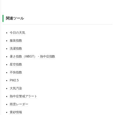
関連ツール
今日の天気
服装指数
洗濯指数
暑さ指数（WBGT）・熱中症指数
星空指数
不快指数
PM2.5
大気汚染
熱中症警戒アラート
雨雲レーダー
黄砂情報