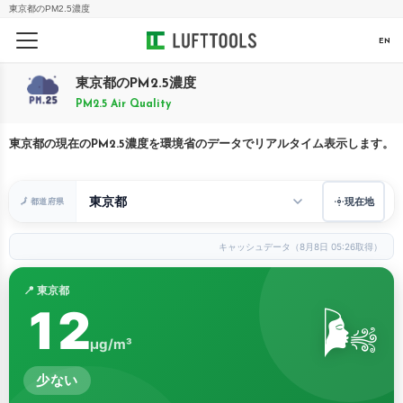
東京都のPM2.5濃度
EN
東京都のPM2.5濃度
PM2.5 Air Quality
東京都の現在のPM2.5濃度を環境省のデータでリアルタイム表示します。
現在地
🗾 都道府県
キャッシュデータ（8月8日 05:26取得）
📍 東京都
12
🌬️
μg/m³
少ない