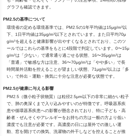
も・高齢者・ぜんそく・ランナー）の注意事項、24時間の推移
グラフも確認できます。
PM2.5の基準について
環境省の定める環境基準では、PM2.5の1年平均値は15μg/m³以
下、1日平均値は35μg/m³以下とされています。また日平均70μ
g/m³を超えると健康影響が出やすくなるとされており、このツ
ールではこれらの基準をもとに4段階で判定しています。0〜15μ
g/m³は「少ない」で通常通り過ごせる状態、16〜35μg/m³は
「普通」で敏感な方は注意、36〜70μg/m³は「やや多い」で長
時間屋外活動を控えることが望ましい状態、71μg/m³以上は「多
い」で外出・運動・換気に十分な注意が必要な状態です。
PM2.5が健康に与える影響
PM2.5（微小粒子状物質）は粒径2.5μm以下の非常に細かい粒子
で、肺の奥深くまで入り込みやすいのが特徴です。呼吸器系疾
患や循環器系疾患への影響が懸念されており、特に子ども・高
齢者・ぜんそくやアレルギーをお持ちの方は一般の方より低い
濃度でも注意が必要です。高濃度の日には屋外での激しい運
動、窓を開けての換気、洗濯物の外干しなどを控えることが推