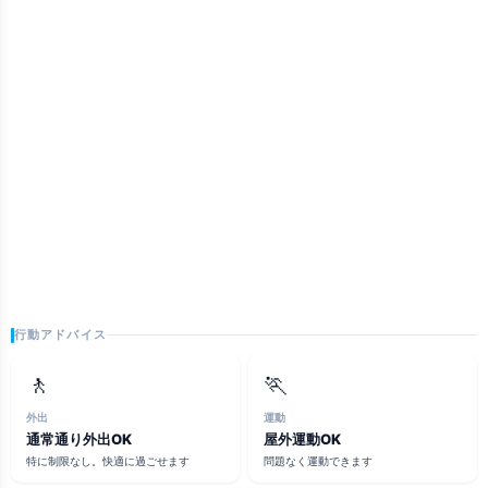
行動アドバイス
🚶
🏃
外出
運動
通常通り外出OK
屋外運動OK
特に制限なし。快適に過ごせます
問題なく運動できます