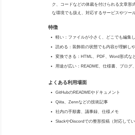
ク、コードなどの体裁を付けられる文章形
な環境でも扱え、対応するサービスやツー
特徴
軽い：ファイルが小さく、どこでも編集
読める：装飾前の状態でも内容が理解し
変換できる：HTML、PDF、Word形式
用途が広い：README、仕様書、ブロ
よくある利用場面
GitHubのREADMEやドキュメント
Qiita、Zennなどの技術記事
社内の手順書、議事録、仕様メモ
SlackやDiscordでの整形投稿（対応し