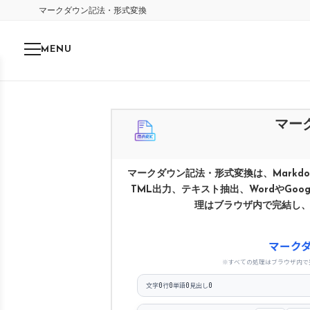
マークダウン記法・形式変換
MENU
マー
マークダウン記法・形式変換は、Markd
TML出力、テキスト抽出、WordやGoo
理はブラウザ内で完結し
マーク
※すべての処理はブラウザ内で
文字
行
単語
見出し
0
0
0
0