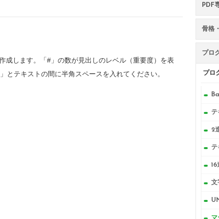
PDF
骨格・
プロ
作成します。「#」の数が見出しのレベル（重要度）を表
#」とテキストの間に半角スペースを入れてください。
プロ
B
テ
2
テ
1
文
U
マ