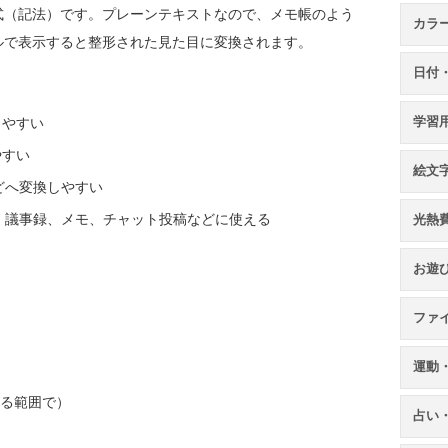
式（記法）です。プレーンテキストなので、メモ帳のよう
カラ
ルで表示すると整形された見た目に変換されます。
日付
しやすい
学習
やすい
絵文
などへ変換しやすい
グ、議事録、メモ、チャット投稿などに使える
光熱
お遊
ファ
運動
ている範囲で）
占い