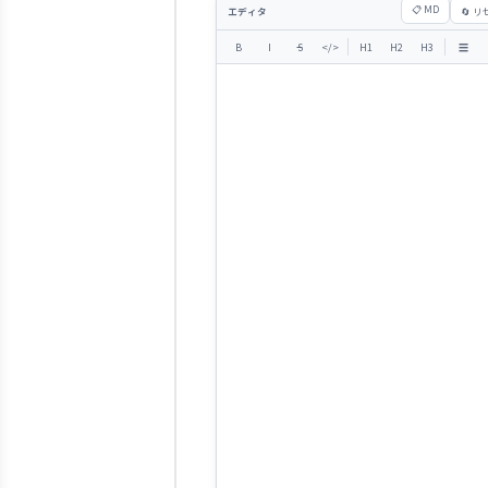
📋 MD
エディタ
🔄 
☰
B
I
S
</>
H1
H2
H3