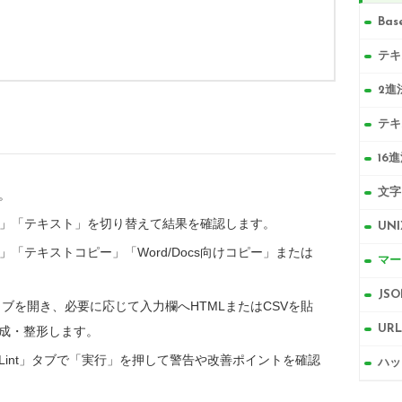
Ba
テキ
2進
テキ
16
文字
。
力」「テキスト」を切り替えて結果を確認します。
UN
「テキストコピー」「Word/Docs向けコピー」または
マー
JSO
ブを開き、必要に応じて入力欄へHTMLまたはCSVを貼
UR
生成・整形します。
「Lint」タブで「実行」を押して警告や改善ポイントを確認
ハッ