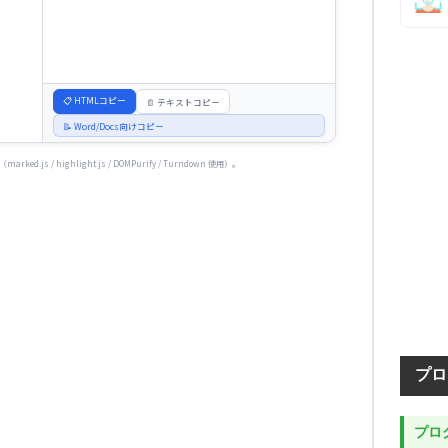
📋 HTMLコピー
📄 テキストコピー
📝 Word/Docs向けコピー
js / highlight.js / DOMPurify / Turndown 使用）。
プロ
プロ