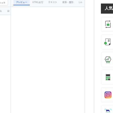
プレビュー
HTML出力
テキスト
変換・整形
Lint
リセット
人気
1.
☑
❝
{}
―
🔗
▦