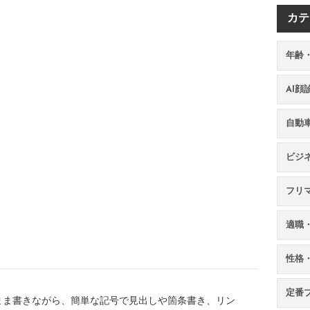
カテ
年齢
AI
自動
ビジ
フリ
適職
性格
定番
まま書きながら、簡単な記号で見出しや箇条書き、リン