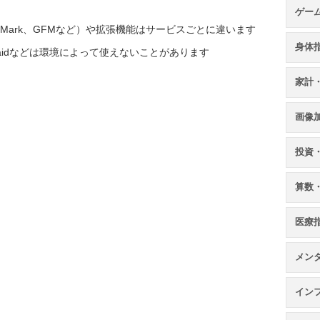
ゲー
onMark、GFMなど）や拡張機能はサービスごとに違います
身体
maidなどは環境によって使えないことがあります
家計
画像
投資
算数
医療
メン
イン