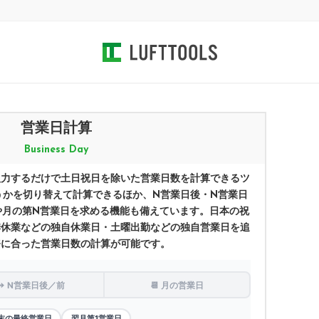
営業日計算
Business Day
入力するだけで土日祝日を除いた営業日数を計算できるツ
うかを切り替えて計算できるほか、N営業日後・N営業日
や月の第N営業日を求める機能も備えています。日本の祝
季休業などの独自休業日・土曜出勤などの独自営業日を追
務に合った営業日数の計算が可能です。
⏩ N営業日後／前
📆 月の営業日
末の最終営業日
翌月第1営業日