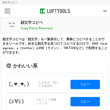
顔文字コピペ
EN
顔文字コピペ
Copy Paste Emoticon
顔文字コピペは「顔文字」を一覧表示して、簡単にコピペすることがで
きるツールです。好きな顔文字を見つけてコピペするだけで、SNS（Inst
agram、x（twitter）,LINE（ライン）、TIKTOKなど）で利用すること
ができます。
😍 かわいい系
ときめき・恋し
(｡♥‿♥｡)
コピー
てる気持ち
うれしくて興奮
(≧∀≦)
コピー
している