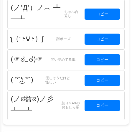
(ノ°Д°）ノ︵ ┻
ちゃぶ台
コピー
返し
━┻
ʅ（´◔౪◔）ʃ
コピー
謎ポーズ
(☞ಠ_ಠ)☞
コピー
問い詰めてる風
優しそうだけど
( ͡ᵔ ͜ʖ ͡ᵔ )
コピー
怪しい
(ノಠ益ಠ)ノ彡
怒りMAXの
コピー
おもしろ系
┻━┻