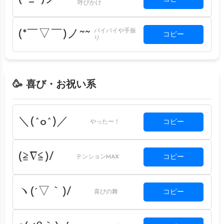
呼びかけ
バイバイや手振
(*￣▽￣)ノ~~
コピー
り
🥳 喜び・お祝い系
＼(^o^)／
コピー
やったー！
(≧∇≦)/
コピー
テンションMAX
ヽ(´▽｀)/
コピー
喜びの舞