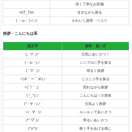
深く丁寧なお辞儀
m(T_T)m
泣きながら謝る
(´・ω・`)ペコ
かわいく謝罪・ペコリ
挨拶・こんにちは系
顔文字
意味・使い方
(｡･∀･)ﾉﾞ
元気にあいさつ！
(・ω・)ノ
シンプルに手を振る
( ´ ▽ ` )ﾉ
明るく挨拶
ヾ(＠⌒ー⌒＠)ノ
ニコニコ手を振る
ヾ(´▽｀;)ゝ
照れながら挨拶
( ^_^)／
こんにちは！の意味
(*・∀・)ノ
元気よく挨拶
ヽ(・∀・)ﾉ
ルンルンであいさつ
(*ﾟ▽ﾟ)ﾉ
明るいあいさつ
(^o^)/
軽く手をあげる感じ