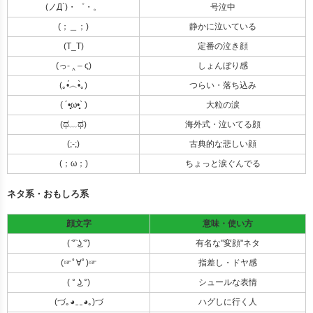
(ノД`)・゜・。
号泣中
(；＿；)
静かに泣いている
(T_T)
定番の泣き顔
(っ- ‸ – ς)
しょんぼり感
(｡•́︿•̀｡)
つらい・落ち込み
( ´•̥̥̥ω•̥̥̥` )
大粒の涙
(ಥ﹏ಥ)
海外式・泣いてる顔
(;-;)
古典的な悲しい顔
(；ω；)
ちょっと涙ぐんでる
ネタ系・おもしろ系
顔文字
意味・使い方
( ͡° ͜ʖ ͡°)
有名な"変顔"ネタ
(☞ﾟ∀ﾟ)☞
指差し・ドヤ感
( ° ͜ʖ °)
シュールな表情
(づ｡◕‿‿◕｡)づ
ハグしに行く人