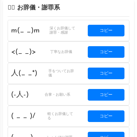
🙇‍♂️ お辞儀・謝罪系
深くお辞儀して
m(_ _)m
コピー
謝罪・感謝
<(_ _)>
コピー
丁寧なお辞儀
手をついてお辞
人(_ _*)
コピー
儀
(-人-)
コピー
合掌・お願い系
軽くお辞儀して
( _ _ )/
コピー
る