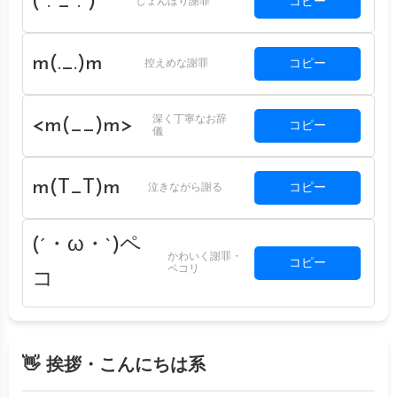
( . _ . )
コピー
しょんぼり謝罪
m(._.)m
コピー
控えめな謝罪
深く丁寧なお辞
<m(__)m>
コピー
儀
m(T_T)m
コピー
泣きながら謝る
(´・ω・`)ペ
かわいく謝罪・
コピー
ペコリ
コ
👋 挨拶・こんにちは系