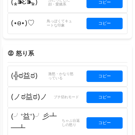
ぷにっとした
(⁎⁍̴̆Ɛ⁍̴̆⁎)
コピー
顔・愛嬌系
鳥っぽくてキュ
(•ө•)♡
コピー
ートな印象
😡 怒り系
激怒・かなり怒
(╬ಠ益ಠ)
コピー
っている
(ノಠ益ಠ)ノ
コピー
ブチ切れモード
(╯°益°)╯彡┻
ちゃぶ台返
コピー
しの怒り
━┻