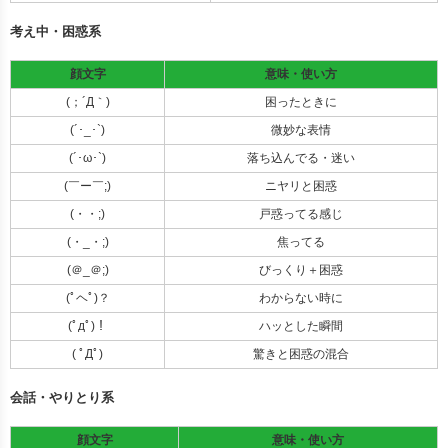
考え中・困惑系
顔文字
意味・使い方
(；´Д｀)
困ったときに
(´･_･`)
微妙な表情
(´･ω･`)
落ち込んでる・迷い
(￣ー￣;)
ニヤリと困惑
(・・;)
戸惑ってる感じ
(・_・;)
焦ってる
(＠_＠;)
びっくり＋困惑
(ﾟヘﾟ)？
わからない時に
(ﾟдﾟ)！
ハッとした瞬間
( ﾟДﾟ)
驚きと困惑の混合
会話・やりとり系
顔文字
意味・使い方