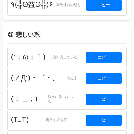
٩(╬ʘ益ʘ╬)۶
コピー
爆発寸前の怒り
😢 悲しい系
(´；ω；｀)
コピー
涙を流している
(ノД`)・゜・。
コピー
号泣中
静かに泣いてい
(；＿；)
コピー
る
(T_T)
コピー
定番の泣き顔