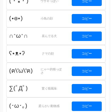
(・×・)
コピー
ウサギっぽい
(•ө•)
コピー
小鳥の顔
∩^ω^∩
コピー
喜んでる犬
ʕ•ᴥ•ʔ
コピー
クマの顔
にゃー的猫っぽ
(ฅ\'ω\'ฅ)
コピー
さ
∑(ﾟДﾟ)
コピー
驚く猫風味
(･ω･｡)
コピー
柔らかい動物感