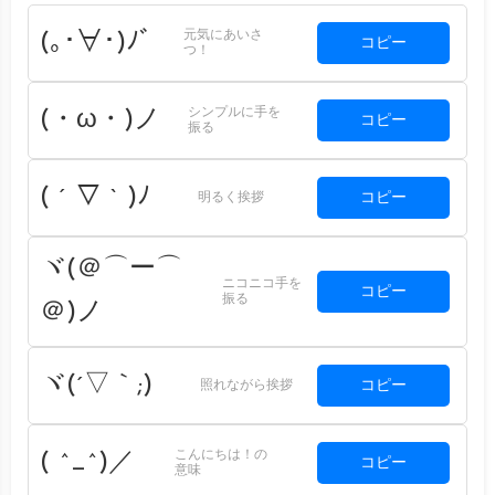
元気にあいさ
(｡･∀･)ﾉﾞ
コピー
つ！
シンプルに手を
(・ω・)ノ
コピー
振る
( ´ ▽ ` )ﾉ
コピー
明るく挨拶
ヾ(＠⌒ー⌒
ニコニコ手を
コピー
振る
＠)ノ
ヾ(´▽｀;)ゝ
コピー
照れながら挨拶
こんにちは！の
( ^_^)／
コピー
意味