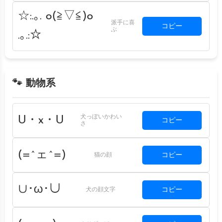
☆:.｡. o(≧▽≦)o
派手に喜
コピー
ぶ
.｡.:☆
🐾 動物系
犬っぽいかわい
U・x・U
コピー
さ
(=^ェ^=)
コピー
猫の顔
∪･ω･∪
コピー
犬の顔文字