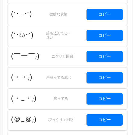
(´･_･`)
コピー
微妙な表情
落ち込んでる・
(´･ω･`)
コピー
迷い
(￣ー￣;)
コピー
ニヤリと困惑
(・・;)
コピー
戸惑ってる感じ
(・_・;)
コピー
焦ってる
(＠_＠;)
コピー
びっくり＋困惑