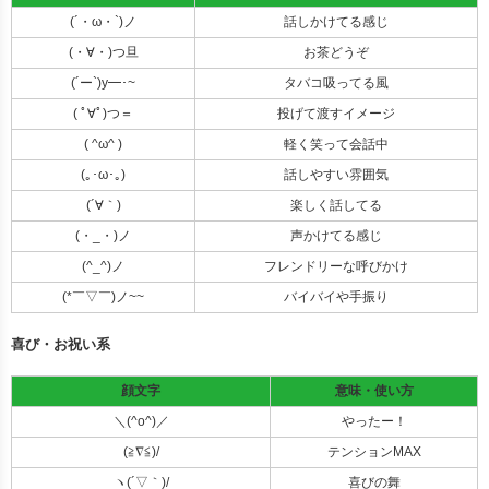
(´・ω・`)ノ
話しかけてる感じ
(・∀・)つ旦
お茶どうぞ
(´ー`)y━･~
タバコ吸ってる風
( ﾟ∀ﾟ)つ＝
投げて渡すイメージ
( ^ω^ )
軽く笑って会話中
(｡･ω･｡)
話しやすい雰囲気
(´∀｀)
楽しく話してる
(・_・)ノ
声かけてる感じ
(^_^)ノ
フレンドリーな呼びかけ
(*￣▽￣)ノ~~
バイバイや手振り
喜び・お祝い系
顔文字
意味・使い方
＼(^o^)／
やったー！
(≧∇≦)/
テンションMAX
ヽ(´▽｀)/
喜びの舞