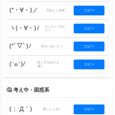
(*・∀・)ノ
コピー
元気よく挨拶
ルンルンであい
ヽ(・∀・)ﾉ
コピー
さつ
(*ﾟ▽ﾟ)ﾉ
コピー
明るいあいさつ
軽く手をあげる
(^o^)/
コピー
感じ
🤔 考え中・困惑系
(；´Д｀)
コピー
困ったときに