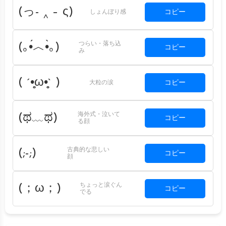
(っ- ‸ – ς)
コピー
しょんぼり感
つらい・落ち込
(｡•́︿•̀｡)
コピー
み
( ´•̥̥̥ω•̥̥̥` )
コピー
大粒の涙
海外式・泣いて
(ಥ﹏ಥ)
コピー
る顔
古典的な悲しい
(;-;)
コピー
顔
ちょっと涙ぐん
(；ω；)
コピー
でる