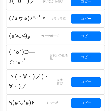
♪( ´θ｀)ノ
コピー
歌いながら喜び
(ﾉ◕ヮ◕)ﾉ*:･ﾟ✧
コピー
キラキラ感
(๑˃̵ᴗ˂̵)و
コピー
ガッツポーズ
( ^o^)⊃―
お祝いの魔法
コピー
風
☆･｡･ﾟ
ヽ(・∀・)メ(・
友情・
コピー
喜び
∀・)ノ
٩(๑❛ᴗ❛๑)۶
コピー
やった感