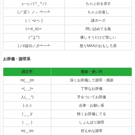
┬─┬ノ( º _ ºノ)
ちゃぶ台を戻す
(ノ°Д°）ノ︵ ┻━┻
ちゃぶ台返し
ʅ（´◔౪◔）ʃ
謎ポーズ
(☞ಠ_ಠ)☞
問い詰めてる風
( ͡ᵔ ͜ʖ ͡ᵔ )
優しそうだけど怪しい
(ノಠ益ಠ)ノ彡┻━┻
怒りMAXのおもしろ系
お辞儀・謝罪系
顔文字
意味・使い方
m(_ _)m
深くお辞儀して謝罪・感謝
<(_ _)>
丁寧なお辞儀
人(_ _*)
手をついてお辞儀
(-人-)
合掌・お願い系
( _ _ )/
軽くお辞儀してる
( . _ . )
しょんぼり謝罪
m(._.)m
控えめな謝罪