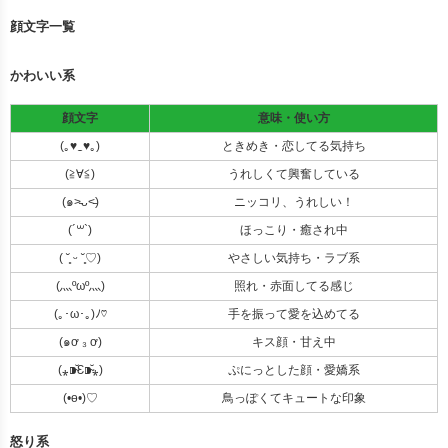
顔文字一覧
かわいい系
顔文字
意味・使い方
(｡♥‿♥｡)
ときめき・恋してる気持ち
(≧∀≦)
うれしくて興奮している
(๑˃̵ᴗ˂̵)
ニッコリ、うれしい！
(´꒳`)
ほっこり・癒され中
( ˘͈ ᵕ ˘͈♡)
やさしい気持ち・ラブ系
(灬ºωº灬)
照れ・赤面してる感じ
(｡･ω･｡)ﾉ♡
手を振って愛を込めてる
(๑ơ ₃ ơ)
キス顔・甘え中
(⁎⁍̴̆Ɛ⁍̴̆⁎)
ぷにっとした顔・愛嬌系
(•ө•)♡
鳥っぽくてキュートな印象
怒り系