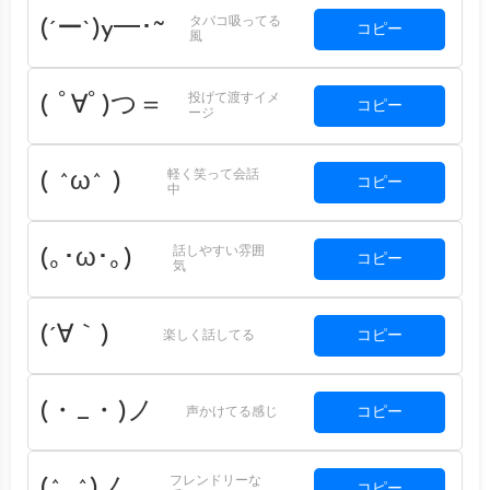
タバコ吸ってる
(´ー`)y━･~
コピー
風
投げて渡すイメ
( ﾟ∀ﾟ)つ＝
コピー
ージ
軽く笑って会話
( ^ω^ )
コピー
中
話しやすい雰囲
(｡･ω･｡)
コピー
気
(´∀｀)
コピー
楽しく話してる
(・_・)ノ
コピー
声かけてる感じ
フレンドリーな
(^_^)ノ
コピー