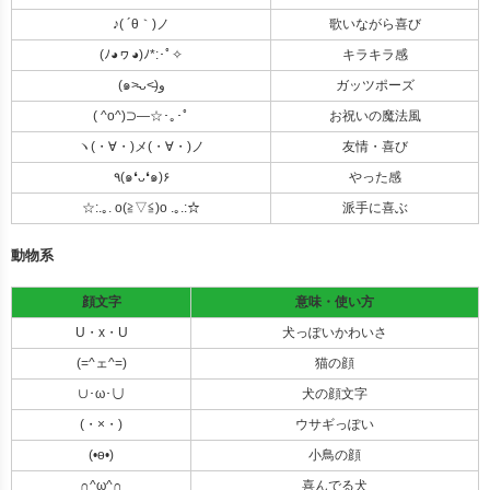
♪( ´θ｀)ノ
歌いながら喜び
(ﾉ◕ヮ◕)ﾉ*:･ﾟ✧
キラキラ感
(๑˃̵ᴗ˂̵)و
ガッツポーズ
( ^o^)⊃―☆･｡･ﾟ
お祝いの魔法風
ヽ(・∀・)メ(・∀・)ノ
友情・喜び
٩(๑❛ᴗ❛๑)۶
やった感
☆:.｡. o(≧▽≦)o .｡.:☆
派手に喜ぶ
動物系
顔文字
意味・使い方
U・x・U
犬っぽいかわいさ
(=^ェ^=)
猫の顔
∪･ω･∪
犬の顔文字
(・×・)
ウサギっぽい
(•ө•)
小鳥の顔
∩^ω^∩
喜んでる犬