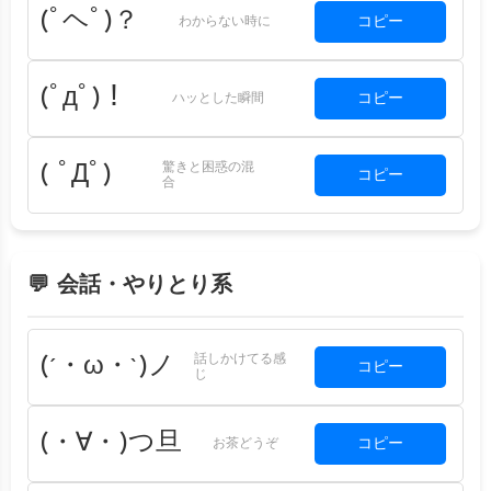
(ﾟヘﾟ)？
コピー
わからない時に
(ﾟдﾟ)！
コピー
ハッとした瞬間
驚きと困惑の混
( ﾟДﾟ)
コピー
合
💬 会話・やりとり系
話しかけてる感
(´・ω・`)ノ
コピー
じ
(・∀・)つ旦
コピー
お茶どうぞ