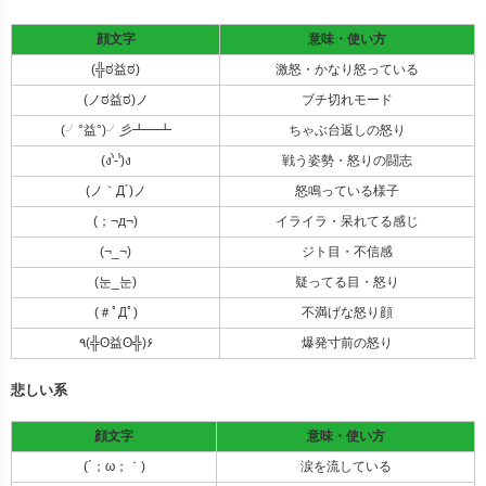
顔文字
意味・使い方
(╬ಠ益ಠ)
激怒・かなり怒っている
(ノಠ益ಠ)ノ
ブチ切れモード
(╯°益°)╯彡┻━┻
ちゃぶ台返しの怒り
(ง'̀-'́)ง
戦う姿勢・怒りの闘志
(ノ｀Д´)ノ
怒鳴っている様子
(；¬д¬)
イライラ・呆れてる感じ
(¬_¬)
ジト目・不信感
(눈_눈)
疑ってる目・怒り
(＃ﾟДﾟ)
不満げな怒り顔
٩(╬ʘ益ʘ╬)۶
爆発寸前の怒り
悲しい系
顔文字
意味・使い方
(´；ω；｀)
涙を流している