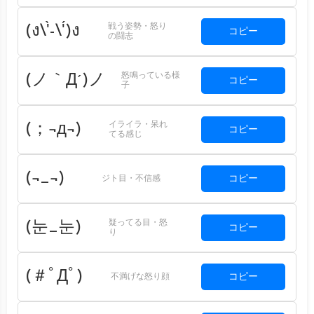
戦う姿勢・怒り
(ง\'̀-\'́)ง
コピー
の闘志
怒鳴っている様
(ノ｀Д´)ノ
コピー
子
イライラ・呆れ
(；¬д¬)
コピー
てる感じ
(¬_¬)
コピー
ジト目・不信感
疑ってる目・怒
(눈_눈)
コピー
り
(＃ﾟДﾟ)
コピー
不満げな怒り顔