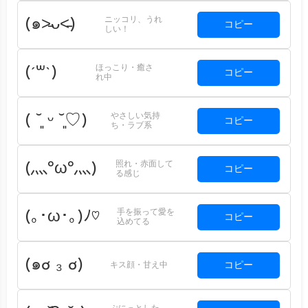
ニッコリ、うれ
(๑˃̵ᴗ˂̵)
コピー
しい！
ほっこり・癒さ
(´꒳`)
コピー
れ中
やさしい気持
( ˘͈ ᵕ ˘͈♡)
コピー
ち・ラブ系
照れ・赤面して
(灬ºωº灬)
コピー
る感じ
手を振って愛を
(｡･ω･｡)ﾉ♡
コピー
込めてる
(๑ơ ₃ ơ)
コピー
キス顔・甘え中