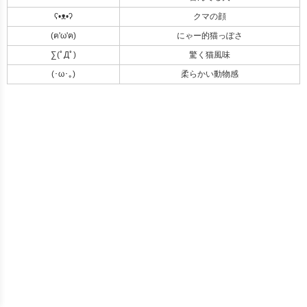
ʕ•ᴥ•ʔ
クマの顔
(ฅ'ω'ฅ)
にゃー的猫っぽさ
∑(ﾟДﾟ)
驚く猫風味
(･ω･｡)
柔らかい動物感