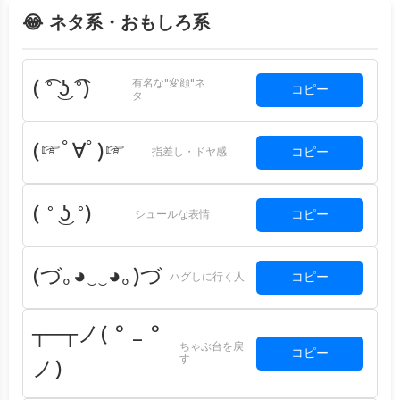
😂 ネタ系・おもしろ系
有名な"変顔"ネ
( ͡° ͜ʖ ͡°)
コピー
タ
(☞ﾟ∀ﾟ)☞
コピー
指差し・ドヤ感
( ° ͜ʖ °)
コピー
シュールな表情
(づ｡◕‿‿◕｡)づ
コピー
ハグしに行く人
┬─┬ノ( º _ º
ちゃぶ台を戻
コピー
す
ノ)