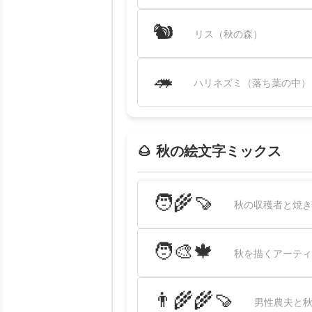
🐿
リス（秋の森）
🦔
ハリネズミ（落ち葉の中）
🌰 秋の絵文字ミックス
🧑‍🌾🍠
秋の収穫者と焼き
🧑‍🎨🍁
秋を描くアーティ
👨‍🌾🌾🍠
男性農夫と秋