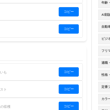
年齢
コピー
AI
自動
コピー
ビジ
フリ
適職
コピー
いも
性格
定番
コピー
スト
カラ
コピー
の収穫