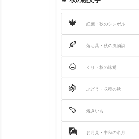
🍁 秋の絵文字
🍁
紅葉・秋のシンボル
🍂
落ち葉・秋の風物詩
🌰
くり・秋の味覚
🍇
ぶどう・収穫の秋
🍠
焼きいも
🎑
お月見・中秋の名月