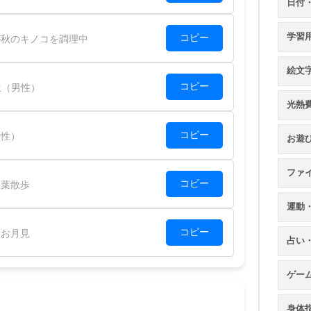
日付
学習
コピー
秋のキノコを調理中
絵文
コピー
（男性）
光熱
コピー
性）
お遊
ファ
コピー
葉散歩
運動
コピー
お月見
占い
ゲー
身体