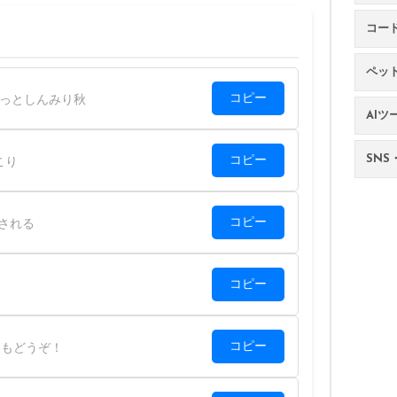
コー
ペッ
コピー
っとしんみり秋
AIツ
SNS・
コピー
こり
コピー
される
コピー
コピー
もどうぞ！