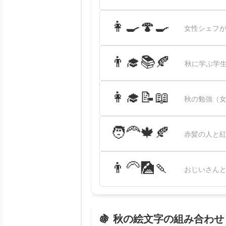
👩‍🍳🍄🍳
女性シェフが
👨‍🎓📚🍂
秋に学ぶ学生
👩‍🎓📝📖
秋の勉強（女
🧑‍🦰🍁🍂
赤髪の人と紅
👨‍🦳🎑🍡
おじいさんと
🍇 秋の絵文字の組み合わせ