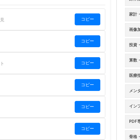
家計
コピー
見
画像
コピー
投資
算数
コピー
ト
医療
コピー
メン
イン
コピー
PDF
コピー
骨格・