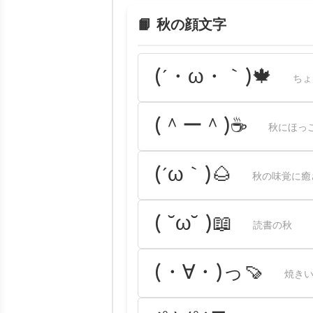
📙 秋の顔文字
(´・ω・｀)🍁
ちょ
(＾ー＾)☕
秋にほっ
(´ω｀)🌰
秋の味覚に癒
( ˘ω˘ )📖
読書の秋
(・∀・)っ🍠
焼きい