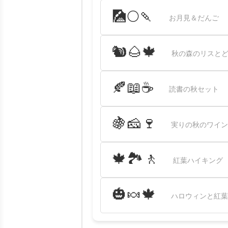
🎑🌕🍡
お月見＆だんご
🐿🌰🍁
秋の森のリスとど
🍂📖☕
読書の秋セット
🍇🧀🍷
実りの秋のワイン
🍁🏞️🚶
紅葉ハイキング
🎃🍬🍁
ハロウィンと紅葉