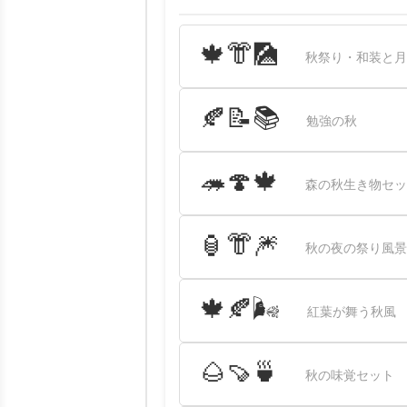
🍁👘🎑
秋祭り・和装と月
🍂📝📚
勉強の秋
🦔🍄🍁
森の秋生き物セッ
🏮👘🎆
秋の夜の祭り風景
🍁🍂🌬
紅葉が舞う秋風
🌰🍠🍵
秋の味覚セット