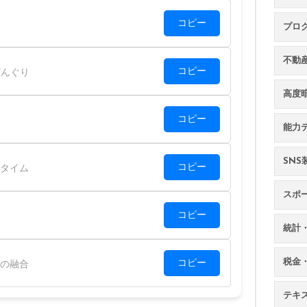
コピー
プロ
不動
コピー
んぐり
高度
コピー
能力
SN
コピー
タイム
スポ
コピー
統計
税金
コピー
の融合
テキ