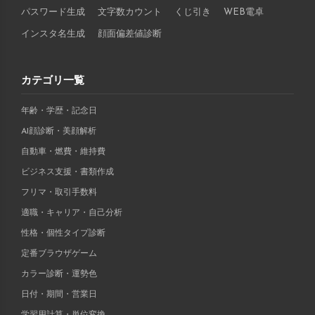
パスワード生成
文字数カウント
くじ引き
WEB電卓
インスタ名生成
顔面偏差値診断
カテゴリ一覧
年齢・学歴・記念日
AI顔診断・美顔解析
自動車・燃費・維持費
ビジネス支援・書類作成
フリマ・取引手数料
適職・キャリア・自己分析
性格・個性タイプ診断
定番ブラウザゲーム
カラー診断・運勢色
日付・期間・営業日
学習用計算・単位変換