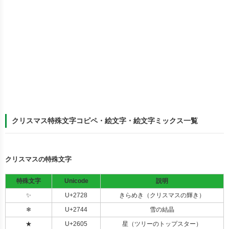
クリスマス特殊文字コピペ・絵文字・絵文字ミックス一覧
クリスマスの特殊文字
特殊文字
Unicode
説明
✨
U+2728
きらめき（クリスマスの輝き）
❄
U+2744
雪の結晶
★
U+2605
星（ツリーのトップスター）