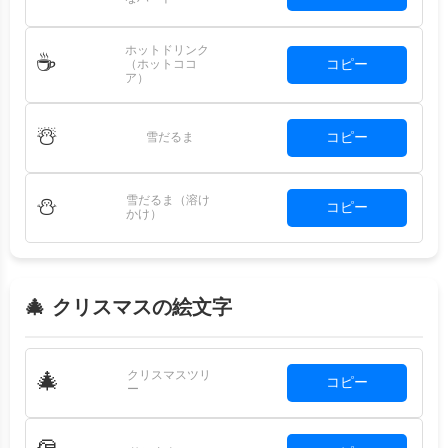
ホットドリンク
☕
コピー
（ホットココ
ア）
☃️
コピー
雪だるま
雪だるま（溶け
⛄
コピー
かけ）
🎄 クリスマスの絵文字
クリスマスツリ
🎄
コピー
ー