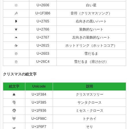
☆
U+2606
白い星
🎶
U+1F3B6
音符（クリスマスソング）
❥
U+2765
右向きの黒いハート
❦
U+2766
装飾的なハート
❧
U+2767
左向きの装飾的なハート
☕
U+2615
ホットドリンク（ホットココア）
☃️
U+2603
雪だるま
⛄
U+26C4
雪だるま（溶けかけ）
クリスマスの絵文字
絵文字
Unicode
説明
🎄
U+1F384
クリスマスツリー
🎅
U+1F385
サンタクロース
🤶
U+1F936
ミセス・クロース
🦌
U+1F98C
トナカイ
🛷
U+1F6F7
そり