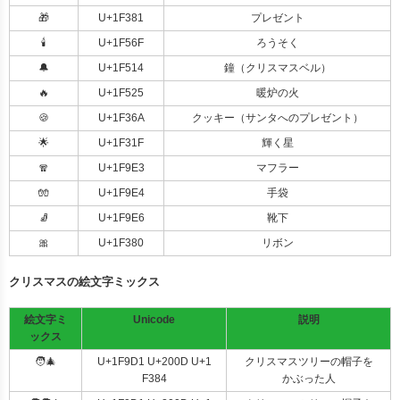
🎁
U+1F381
プレゼント
🕯️
U+1F56F
ろうそく
🔔
U+1F514
鐘（クリスマスベル）
🔥
U+1F525
暖炉の火
🍪
U+1F36A
クッキー（サンタへのプレゼント）
🌟
U+1F31F
輝く星
🧣
U+1F9E3
マフラー
🧤
U+1F9E4
手袋
🧦
U+1F9E6
靴下
🎀
U+1F380
リボン
クリスマスの絵文字ミックス
絵文字ミ
Unicode
説明
ックス
🧑‍🎄
U+1F9D1 U+200D U+1
クリスマスツリーの帽子を
F384
かぶった人