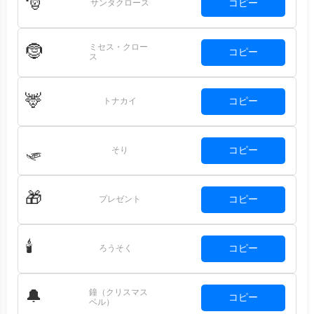
🎅
コピー
サンタクロース
ミセス・クロー
🤶
コピー
ス
🦌
コピー
トナカイ
🛷
コピー
そり
🎁
コピー
プレゼント
🕯️
コピー
ろうそく
鐘（クリスマス
🔔
コピー
ベル）