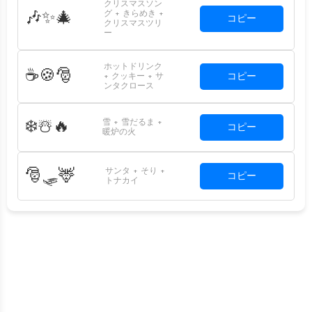
クリスマスソン
グ + きらめき +
🎶✨🎄
コピー
クリスマスツリ
ー
ホットドリンク
☕🍪🎅
コピー
+ クッキー + サ
ンタクロース
雪 + 雪だるま +
❄️☃️🔥
コピー
暖炉の火
サンタ + そり +
🎅🛷🦌
コピー
トナカイ