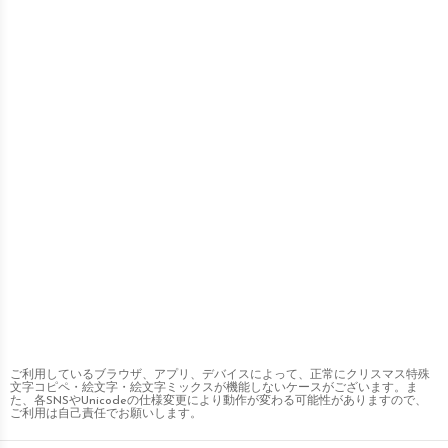
ご利用しているブラウザ、アプリ、デバイスによって、正常にクリスマス特殊
文字コピペ・絵文字・絵文字ミックスが機能しないケースがございます。ま
た、各SNSやUnicodeの仕様変更により動作が変わる可能性がありますので、
ご利用は自己責任でお願いします。