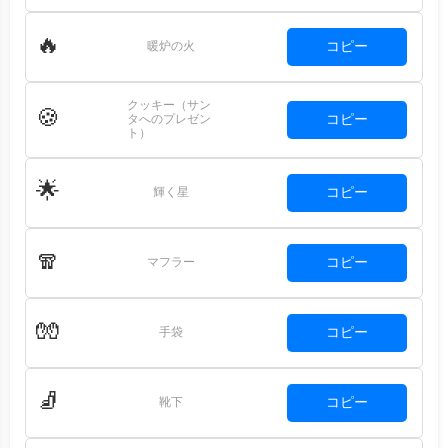
🔥
コピー
暖炉の火
クッキー（サン
🍪
コピー
タへのプレゼン
ト）
🌟
コピー
輝く星
🧣
コピー
マフラー
🧤
コピー
手袋
🧦
コピー
靴下