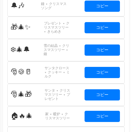
鐘 + クリスマス
🔔🎶
コピー
ソング
プレゼント + ク
🎁🎄✨
コピー
リスマスツリー
+ きらめき
雪の結晶 + クリ
❄️🎄🔔
コピー
スマスツリー +
鐘
サンタクロース
🎅🍪🥛
コピー
+ クッキー + ミ
ルク
サンタ + クリス
🎅🎄🎁
コピー
マスツリー + プ
レゼント
家 + 暖炉 + ク
🏠🔥🎄
コピー
リスマスツリー