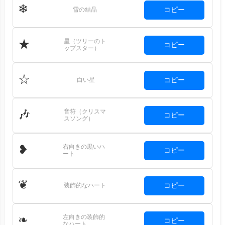
❄
コピー
雪の結晶
星（ツリーのト
★
コピー
ップスター）
☆
コピー
白い星
音符（クリスマ
🎶
コピー
スソング）
右向きの黒いハ
❥
コピー
ート
❦
コピー
装飾的なハート
左向きの装飾的
❧
コピー
なハート