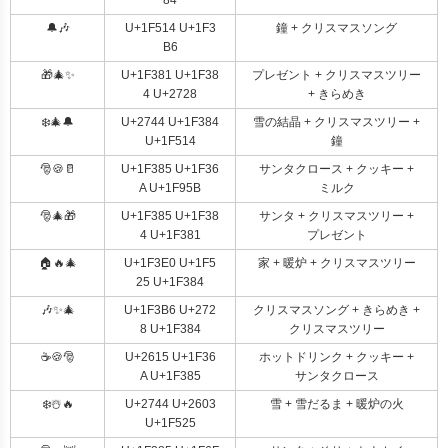
84
🔔🎶
U+1F514 U+1F3
鐘 + クリスマスソング
B6
🎁🎄✨
U+1F381 U+1F38
プレゼント + クリスマスツリー
4 U+2728
+ きらめき
❄️🎄🔔
U+2744 U+1F384
雪の結晶 + クリスマスツリー +
U+1F514
鐘
🎅🍪🥛
U+1F385 U+1F36
サンタクロース + クッキー +
A U+1F95B
ミルク
🎅🎄🎁
U+1F385 U+1F38
サンタ + クリスマスツリー +
4 U+1F381
プレゼント
🏠🔥🎄
U+1F3E0 U+1F5
家 + 暖炉 + クリスマスツリー
25 U+1F384
🎶✨🎄
U+1F3B6 U+272
クリスマスソング + きらめき +
8 U+1F384
クリスマスツリー
☕🍪🎅
U+2615 U+1F36
ホットドリンク + クッキー +
A U+1F385
サンタクロース
❄️☃️🔥
U+2744 U+2603
雪 + 雪だるま + 暖炉の火
U+1F525