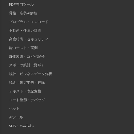
PDF専門ツール
骨格・姿勢AI解析
プログラム・エンコード
不動産・住まい計算
高度暗号・セキュリティ
能力テスト・実測
SNS装飾・コピペ記号
スポーツ統計（野球）
統計・ビジネスデータ分析
税金・確定申告・控除
テキスト・表記変換
コード整形・デバッグ
ペット
AIツール
SNS・YouTube