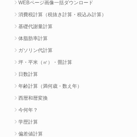
WEBページ画像一括ダウンロード
消費税計算（税抜き計算・税込み計算）
基礎代謝量計算
体脂肪率計算
ガソリン代計算
坪・平米（㎡）・畳計算
日数計算
年齢計算（満何歳・数え年）
西暦和暦変換
今何年？
学歴計算
偏差値計算