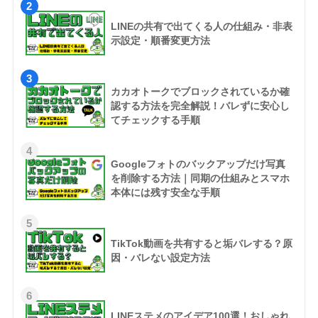
2
LINEの共有で出てくる人の仕組み・非表
示設定・順番変更方法
3
カカオトークでブロックされているか確
認する方法を完全解説！バレずに安心し
てチェックする手順
4
Googleフォトのバックアップだけ写真
を削除する方法｜同期の仕組みとスマホ
本体には残す安全な手順
5
TikTok動画を共有すると垢バレする？原
因・バレない設定方法
6
LINEステメのアイデア100選！おしゃれ