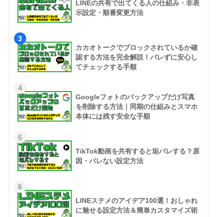
LINEの共有で出てくる人の仕組み・非表
示設定・順番変更方法
3
カカオトークでブロックされているか確
認する方法を完全解説！バレずに安心し
てチェックする手順
4
Googleフォトのバックアップだけ写真
を削除する方法｜同期の仕組みとスマホ
本体には残す安全な手順
5
TikTok動画を共有すると垢バレする？原
因・バレない設定方法
6
LINEステメのアイデア100選！おしゃれ
に魅せる設定方法＆簡単カスタマイズ術