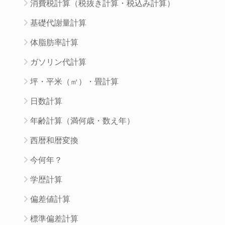
消費税計算（税抜き計算・税込み計算）
基礎代謝量計算
体脂肪率計算
ガソリン代計算
坪・平米（㎡）・畳計算
日数計算
年齢計算（満何歳・数え年）
西暦和暦変換
今何年？
学歴計算
偏差値計算
標準偏差計算