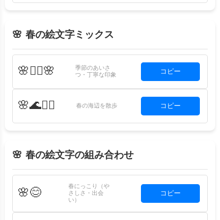
🌸 春の絵文字ミックス
季節のあいさ
🌸🙇‍♀️🌸
コピー
つ・丁寧な印象
🌸🌊🚶‍♀️
コピー
春の海辺を散歩
🌸 春の絵文字の組み合わせ
春にっこり（や
🌸😊
コピー
さしさ・出会
い）