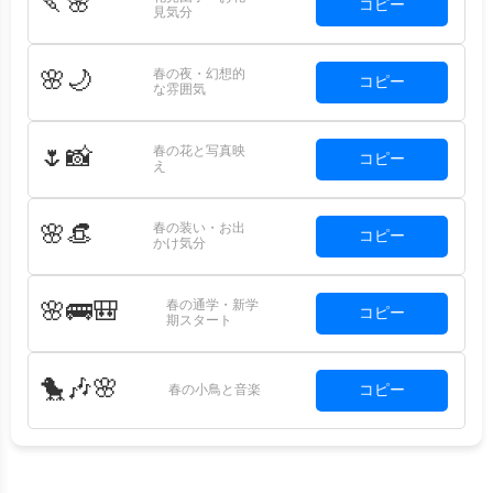
🍡🌸
コピー
見気分
春の夜・幻想的
🌸🌙
コピー
な雰囲気
春の花と写真映
🌷📸
コピー
え
春の装い・お出
🌸👒
コピー
かけ気分
春の通学・新学
🌸🚌🎒
コピー
期スタート
🐤🎶🌸
コピー
春の小鳥と音楽