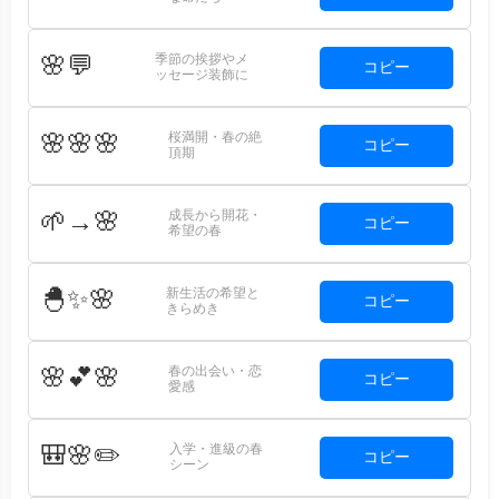
季節の挨拶やメ
🌸💬
コピー
ッセージ装飾に
桜満開・春の絶
🌸🌸🌸
コピー
頂期
成長から開花・
🌱→🌸
コピー
希望の春
新生活の希望と
🐣✨🌸
コピー
きらめき
春の出会い・恋
🌸💕🌸
コピー
愛感
入学・進級の春
🎒🌸✏️
コピー
シーン