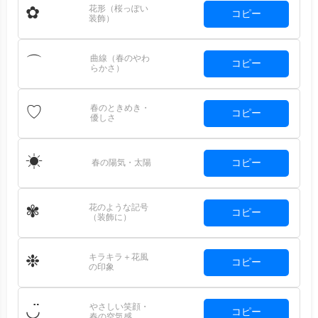
花形（桜っぽい
✿
コピー
装飾）
曲線（春のやわ
⌒
コピー
らかさ）
春のときめき・
♡
コピー
優しさ
☀
コピー
春の陽気・太陽
花のような記号
✾
コピー
（装飾に）
キラキラ＋花風
❉
コピー
の印象
やさしい笑顔・
◡̈
コピー
春の空気感