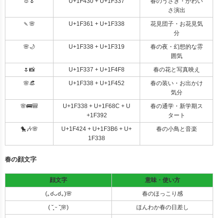
🐰🌷
U+1F430 + U+1F337
春のうさぎ・かわい
さ演出
🍡🌸
U+1F361 + U+1F338
花見団子・お花見気
分
🌸🌙
U+1F338 + U+1F319
春の夜・幻想的な雰
囲気
🌷📸
U+1F337 + U+1F4F8
春の花と写真映え
🌸👒
U+1F338 + U+1F452
春の装い・お出かけ
気分
🌸🚌🎒
U+1F338 + U+1F68C + U
春の通学・新学期ス
+1F392
タート
🐤🎶🌸
U+1F424 + U+1F3B6 + U+
春の小鳥と音楽
1F338
春の顔文字
顔文字
意味・使い方
(｡☌ᴗ☌｡)🌸
春のほっこり感
( ˘͈ ᵕ ˘͈🌸)
ほんわか春の日差し