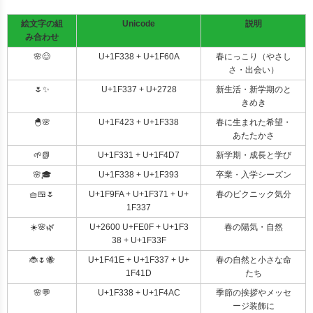
絵文字の組
Unicode
説明
み合わせ
🌸😊
U+1F338 + U+1F60A
春にっこり（やさし
さ・出会い）
🌷✨
U+1F337 + U+2728
新生活・新学期のと
きめき
🐣🌸
U+1F423 + U+1F338
春に生まれた希望・
あたたかさ
🌱📗
U+1F331 + U+1F4D7
新学期・成長と学び
🌸🎓
U+1F338 + U+1F393
卒業・入学シーズン
🧺🍱🌷
U+1F9FA + U+1F371 + U+
春のピクニック気分
1F337
☀️🌸🌿
U+2600 U+FE0F + U+1F3
春の陽気・自然
38 + U+1F33F
🐞🌷🐝
U+1F41E + U+1F337 + U+
春の自然と小さな命
1F41D
たち
🌸💬
U+1F338 + U+1F4AC
季節の挨拶やメッセ
ージ装飾に