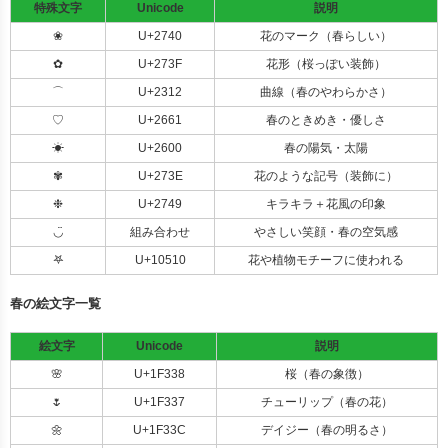
特殊文字
Unicode
説明
❀
U+2740
花のマーク（春らしい）
✿
U+273F
花形（桜っぽい装飾）
⌒
U+2312
曲線（春のやわらかさ）
♡
U+2661
春のときめき・優しさ
☀
U+2600
春の陽気・太陽
✾
U+273E
花のような記号（装飾に）
❉
U+2749
キラキラ＋花風の印象
◡̈
組み合わせ
やさしい笑顔・春の空気感
𖤐
U+10510
花や植物モチーフに使われる
春の絵文字一覧
絵文字
Unicode
説明
🌸
U+1F338
桜（春の象徴）
🌷
U+1F337
チューリップ（春の花）
🌼
U+1F33C
デイジー（春の明るさ）