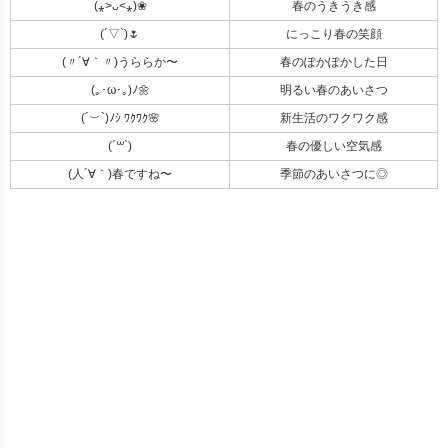
(⁎˃ᴗ˂⁎)❀
春のうきうき感
(´▽`)🌷
にっこり春の笑顔
(〃´∀｀〃)うららか〜
春のぽかぽかした日
(｡･ω･｡)ﾉ🌼
明るい春のあいさつ
(´︶`)ﾉｼ ﾜｸﾜｸ🌸
新生活のワクワク感
(´꒳`)
春の優しい空気感
(人´∀｀)春ですね〜
季節のあいさつに◎