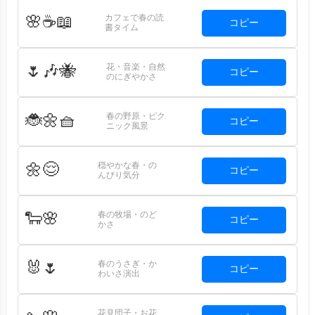
カフェで春の読
🌸☕📖
コピー
書タイム
花・音楽・自然
🌷🎶🐝
コピー
のにぎやかさ
春の野原・ピク
🐞🌼🧺
コピー
ニック風景
穏やかな春・の
🌼😌
コピー
んびり気分
春の牧場・のど
🐑🌸
コピー
かさ
春のうさぎ・か
🐰🌷
コピー
わいさ演出
花見団子・お花