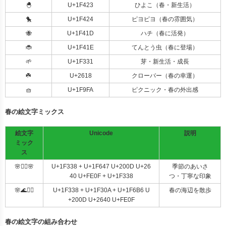
🐣
U+1F423
ひよこ（春・新生活）
🐤
U+1F424
ピヨピヨ（春の雰囲気）
🐝
U+1F41D
ハチ（春に活発）
🐞
U+1F41E
てんとう虫（春に登場）
🌱
U+1F331
芽・新生活・成長
☘️
U+2618
クローバー（春の幸運）
🧺
U+1F9FA
ピクニック・春の外出感
春の絵文字ミックス
絵文字
Unicode
説明
ミック
ス
🌸🙇‍♀️🌸
U+1F338 + U+1F647 U+200D U+26
季節のあいさ
40 U+FE0F + U+1F338
つ・丁寧な印象
🌸🌊🚶‍♀️
U+1F338 + U+1F30A + U+1F6B6 U
春の海辺を散歩
+200D U+2640 U+FE0F
春の絵文字の組み合わせ