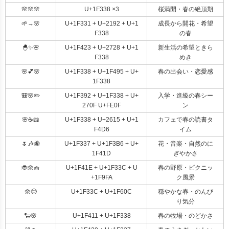
🌸🌸🌸
U+1F338 ×3
桜満開・春の絶頂期
🌱→🌸
U+1F331 + U+2192 + U+1
成長から開花・希望
F338
の春
🐣✨🌸
U+1F423 + U+2728 + U+1
新生活の希望ときら
F338
めき
🌸💕🌸
U+1F338 + U+1F495 + U+
春の出会い・恋愛感
1F338
🎒🌸✏️
U+1F392 + U+1F338 + U+
入学・進級の春シー
270F U+FE0F
ン
🌸☕📖
U+1F338 + U+2615 + U+1
カフェで春の読書タ
F4D6
イム
🌷🎶🐝
U+1F337 + U+1F3B6 + U+
花・音楽・自然のに
1F41D
ぎやかさ
🐞🌼🧺
U+1F41E + U+1F33C + U
春の野原・ピクニッ
+1F9FA
ク風景
🌼😌
U+1F33C + U+1F60C
穏やかな春・のんび
り気分
🐑🌸
U+1F411 + U+1F338
春の牧場・のどかさ