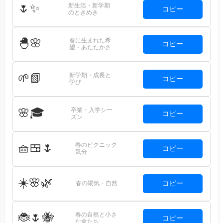
新生活・新学期
🌷✨
コピー
のときめき
春に生まれた希
🐣🌸
コピー
望・あたたかさ
新学期・成長と
🌱📗
コピー
学び
卒業・入学シー
🌸🎓
コピー
ズン
春のピクニック
🧺🍱🌷
コピー
気分
☀️🌸🌿
コピー
春の陽気・自然
春の自然と小さ
🐞🌷🐝
コピー
な命たち