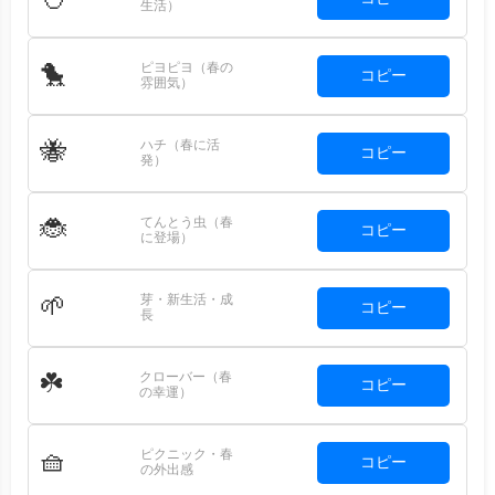
生活）
ピヨピヨ（春の
🐤
コピー
雰囲気）
ハチ（春に活
🐝
コピー
発）
てんとう虫（春
🐞
コピー
に登場）
芽・新生活・成
🌱
コピー
長
クローバー（春
☘️
コピー
の幸運）
ピクニック・春
🧺
コピー
の外出感