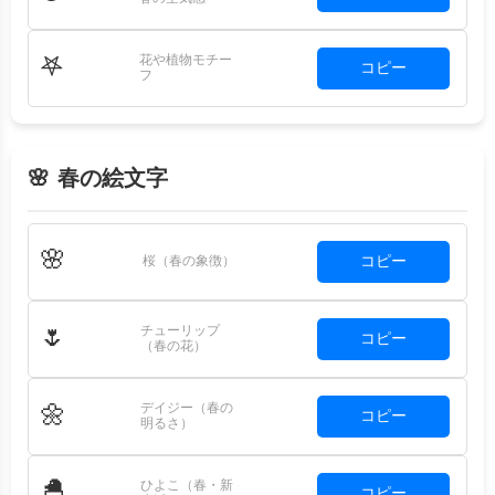
花や植物モチー
𖤐
コピー
フ
🌸 春の絵文字
🌸
コピー
桜（春の象徴）
チューリップ
🌷
コピー
（春の花）
デイジー（春の
🌼
コピー
明るさ）
ひよこ（春・新
🐣
コピー