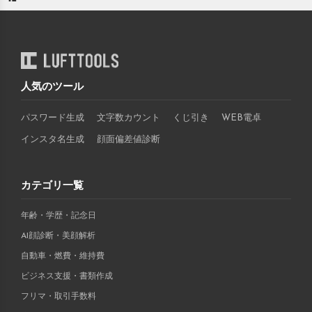
人気のツール
パスワード生成
文字数カウント
くじ引き
WEB電卓
インスタ名生成
顔面偏差値診断
カテゴリ一覧
年齢・学歴・記念日
AI顔診断・美顔解析
自動車・燃費・維持費
ビジネス支援・書類作成
フリマ・取引手数料