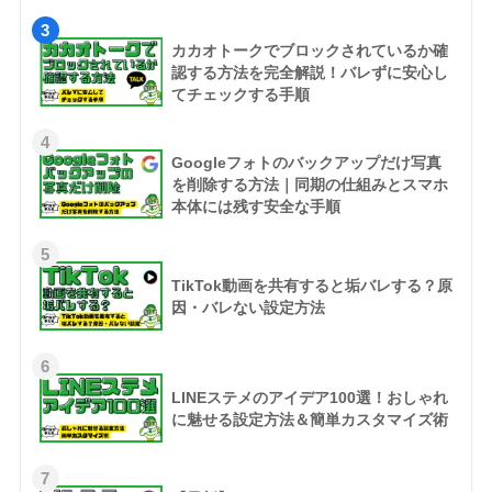
3
カカオトークでブロックされているか確
認する方法を完全解説！バレずに安心し
てチェックする手順
4
Googleフォトのバックアップだけ写真
を削除する方法｜同期の仕組みとスマホ
本体には残す安全な手順
5
TikTok動画を共有すると垢バレする？原
因・バレない設定方法
6
LINEステメのアイデア100選！おしゃれ
に魅せる設定方法＆簡単カスタマイズ術
7