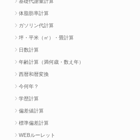
基礎代謝量計算
体脂肪率計算
ガソリン代計算
坪・平米（㎡）・畳計算
日数計算
年齢計算（満何歳・数え年）
西暦和暦変換
今何年？
学歴計算
偏差値計算
標準偏差計算
WEBルーレット