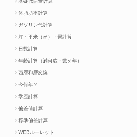
基礎代謝量計算
体脂肪率計算
ガソリン代計算
坪・平米（㎡）・畳計算
日数計算
年齢計算（満何歳・数え年）
西暦和暦変換
今何年？
学歴計算
偏差値計算
標準偏差計算
WEBルーレット