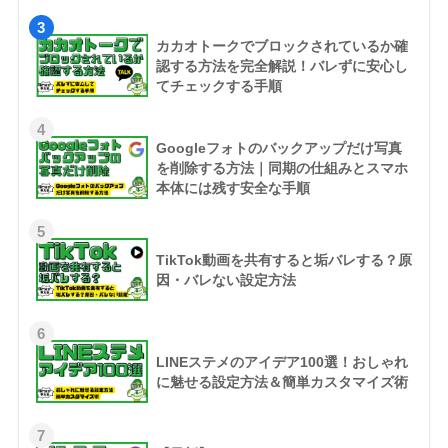
3
カカオトークでブロックされているか確
認する方法を完全解説！バレずに安心し
てチェックする手順
4
Googleフォトのバックアップだけ写真
を削除する方法｜同期の仕組みとスマホ
本体には残す安全な手順
5
TikTok動画を共有すると垢バレする？原
因・バレない設定方法
6
LINEステメのアイデア100選！おしゃれ
に魅せる設定方法＆簡単カスタマイズ術
7