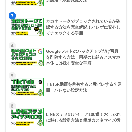
示設定・順番変更方法
3
カカオトークでブロックされているか確
認する方法を完全解説！バレずに安心し
てチェックする手順
4
Googleフォトのバックアップだけ写真
を削除する方法｜同期の仕組みとスマホ
本体には残す安全な手順
5
TikTok動画を共有すると垢バレする？原
因・バレない設定方法
6
LINEステメのアイデア100選！おしゃれ
に魅せる設定方法＆簡単カスタマイズ術