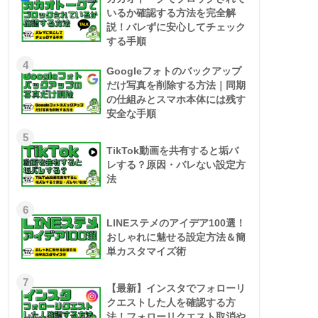
いるか確認する方法を完全解
説！バレずに安心してチェック
する手順
4
Googleフォトのバックアップ
だけ写真を削除する方法｜同期
の仕組みとスマホ本体には残す
安全な手順
5
TikTok動画を共有すると垢バ
レする？原因・バレない設定方
法
6
LINEステメのアイデア100選！
おしゃれに魅せる設定方法＆簡
単カスタマイズ術
7
【最新】インスタでフォローリ
クエストした人を確認する方
法！フォローリクエスト取消や