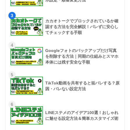
示設定・順番変更方法
3
カカオトークでブロックされているか確
認する方法を完全解説！バレずに安心し
てチェックする手順
4
Googleフォトのバックアップだけ写真
を削除する方法｜同期の仕組みとスマホ
本体には残す安全な手順
5
TikTok動画を共有すると垢バレする？原
因・バレない設定方法
6
LINEステメのアイデア100選！おしゃれ
に魅せる設定方法＆簡単カスタマイズ術