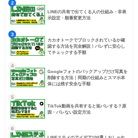
2
LINEの共有で出てくる人の仕組み・非表
示設定・順番変更方法
3
カカオトークでブロックされているか確
認する方法を完全解説！バレずに安心し
てチェックする手順
4
Googleフォトのバックアップだけ写真を
削除する方法｜同期の仕組みとスマホ本
体には残す安全な手順
5
TikTok動画を共有すると垢バレする？原
因・バレない設定方法
6
LINEステメのアイデア100選！おしゃれ