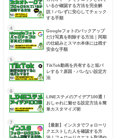
いるか確認する方法を完全解
説！バレずに安心してチェック
する手順
4
Googleフォトのバックアップ
だけ写真を削除する方法｜同期
の仕組みとスマホ本体には残す
安全な手順
5
TikTok動画を共有すると垢バ
レする？原因・バレない設定方
法
6
LINEステメのアイデア100選！
おしゃれに魅せる設定方法＆簡
単カスタマイズ術
7
【最新】インスタでフォローリ
クエストした人を確認する方
法！フォローリクエスト取消や