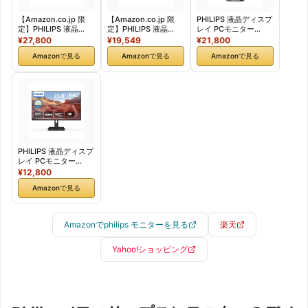
【Amazon.co.jp 限
【Amazon.co.jp 限
PHILIPS 液晶ディスプ
定】PHILIPS 液晶
定】PHILIPS 液晶
レイ PCモニター
TypeCモニター (27イ
TypeCモニター (23.8
24E1N5500B/11
¥27,800
¥19,549
¥21,800
ン
イン
(23.8インチ/5年保
Amazonで見る
Amazonで見る
Amazonで見る
チ/IPS/QHD/120Hz/1
チ/IPS/FHD/120Hz/1
証/WQHD/IPS/HDMI,
ms/5年保証/HDMI,
ms/5年保証/HDMI,
Display Port/高さ調
USB Type-C(65W急
USB Type-C(65W急
整/チルト/ピボット/フ
速給電)/チルト/昇降・
速給電)/チルト/昇降・
レームレス/Adaptive
高さ調節/ブルーライ
高さ調節/ちらつき防
Sync/ちらつき防止/ブ
ト軽減/スピーカー
止/ブルーライト軽減/
ルーライト軽
付/AdaptiveSync/HD
スピーカー
減/sRGB121.46%)
R10/省資源化パッケー
付/AdaptiveSync/省
ジ/ケーブル付/電源内
資源化パッケージ/ケ
蔵) PCモニター
ーブル付/電源内蔵)
PHILIPS 液晶ディスプ
27E1N2600AE/11
PCモニター
レイ PCモニター
【国内正規品】
24E1N2300AE/11
(23.8イン
¥12,800
【国内正規品】
チ/IPS/FHD/120Hz/1
Amazonで見る
ms/5年保証/HDMI,
DVI-D, VGA/チル
ト/SoftBlue/ちらつき
防止/ブルーライト軽
Amazonでphilips モニターを見る
楽天
減AdaptiveSync/スリ
ムベゼル/在宅ワーク/
ケーブル付/電源内蔵)
Yahoo!ショッピング
24E1N2100D/11 【国
内正規品】