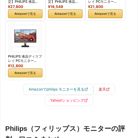
定】PHILIPS 液晶
定】PHILIPS 液晶
レイ PCモニター
TypeCモニター (27イ
TypeCモニター (23.8
24E1N5500B/11
¥27,800
¥19,549
¥21,800
ン
イン
(23.8インチ/5年保
Amazonで見る
Amazonで見る
Amazonで見る
チ/IPS/QHD/120Hz/1
チ/IPS/FHD/120Hz/1
証/WQHD/IPS/HDMI,
ms/5年保証/HDMI,
ms/5年保証/HDMI,
Display Port/高さ調
USB Type-C(65W急
USB Type-C(65W急
整/チルト/ピボット/フ
速給電)/チルト/昇降・
速給電)/チルト/昇降・
レームレス/Adaptive
高さ調節/ブルーライ
高さ調節/ちらつき防
Sync/ちらつき防止/ブ
ト軽減/スピーカー
止/ブルーライト軽減/
ルーライト軽
付/AdaptiveSync/HD
スピーカー
減/sRGB121.46%)
R10/省資源化パッケー
付/AdaptiveSync/省
ジ/ケーブル付/電源内
資源化パッケージ/ケ
蔵) PCモニター
ーブル付/電源内蔵)
PHILIPS 液晶ディスプ
27E1N2600AE/11
PCモニター
レイ PCモニター
【国内正規品】
24E1N2300AE/11
(23.8イン
¥12,800
【国内正規品】
チ/IPS/FHD/120Hz/1
Amazonで見る
ms/5年保証/HDMI,
DVI-D, VGA/チル
ト/SoftBlue/ちらつき
防止/ブルーライト軽
Amazonでphilips モニターを見る
楽天
減AdaptiveSync/スリ
ムベゼル/在宅ワーク/
ケーブル付/電源内蔵)
Yahoo!ショッピング
24E1N2100D/11 【国
内正規品】
Philips（フィリップス）モニターの評