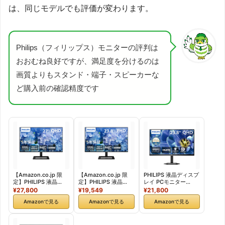
は、同じモデルでも評価が変わります。
Philips（フィリップス）モニターの評判は
おおむね良好ですが、満足度を分けるのは
画質よりもスタンド・端子・スピーカーな
ど購入前の確認精度です
【Amazon.co.jp 限
【Amazon.co.jp 限
PHILIPS 液晶ディスプ
定】PHILIPS 液晶
定】PHILIPS 液晶
レイ PCモニター
TypeCモニター (27イ
TypeCモニター (23.8
24E1N5500B/11
¥27,800
¥19,549
¥21,800
ン
イン
(23.8インチ/5年保
Amazonで見る
Amazonで見る
Amazonで見る
チ/IPS/QHD/120Hz/1
チ/IPS/FHD/120Hz/1
証/WQHD/IPS/HDMI,
ms/5年保証/HDMI,
ms/5年保証/HDMI,
Display Port/高さ調
USB Type-C(65W急
USB Type-C(65W急
整/チルト/ピボット/フ
速給電)/チルト/昇降・
速給電)/チルト/昇降・
レームレス/Adaptive