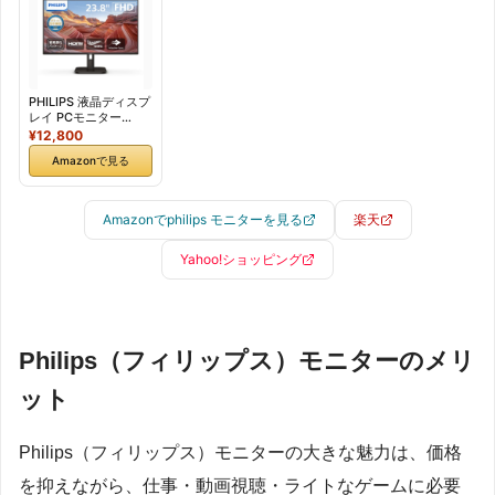
高さ調節/ブルーライ
高さ調節/ちらつき防
Sync/ちらつき防止/ブ
ト軽減/スピーカー
止/ブルーライト軽減/
ルーライト軽
付/AdaptiveSync/HD
スピーカー
減/sRGB121.46%)
R10/省資源化パッケー
付/AdaptiveSync/省
ジ/ケーブル付/電源内
資源化パッケージ/ケ
蔵) PCモニター
ーブル付/電源内蔵)
PHILIPS 液晶ディスプ
27E1N2600AE/11
PCモニター
レイ PCモニター
【国内正規品】
24E1N2300AE/11
(23.8イン
¥12,800
【国内正規品】
チ/IPS/FHD/120Hz/1
Amazonで見る
ms/5年保証/HDMI,
DVI-D, VGA/チル
ト/SoftBlue/ちらつき
防止/ブルーライト軽
Amazonでphilips モニターを見る
楽天
減AdaptiveSync/スリ
ムベゼル/在宅ワーク/
ケーブル付/電源内蔵)
Yahoo!ショッピング
24E1N2100D/11 【国
内正規品】
Philips（フィリップス）モニターのメリ
ット
Philips（フィリップス）モニターの大きな魅力は、価格
を抑えながら、仕事・動画視聴・ライトなゲームに必要