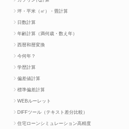
坪・平米（㎡）・畳計算
日数計算
年齢計算（満何歳・数え年）
西暦和暦変換
今何年？
学歴計算
偏差値計算
標準偏差計算
WEBルーレット
DIFFツール（テキスト差分比較）
住宅ローンシミュレーション高精度