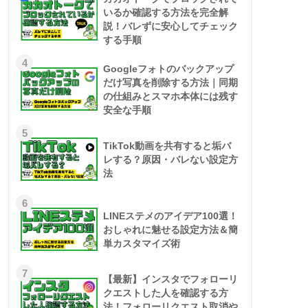
いるか確認する方法を完全解
説！バレずに安心してチェック
する手順
4
Googleフォトのバックアップ
だけ写真を削除する方法｜同期
の仕組みとスマホ本体には残す
安全な手順
5
TikTok動画を共有すると垢バ
レする？原因・バレない設定方
法
6
LINEステメのアイデア100選！
おしゃれに魅せる設定方法＆簡
単カスタマイズ術
7
【最新】インスタでフォローリ
クエストした人を確認する方
法！フォローリクエスト取消や