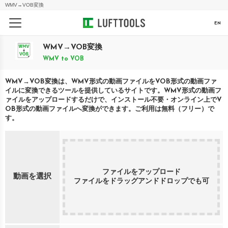
WMV
→
VOB
変換
EN
WMV
→
VOB
変換
WMV
to
VOB
WMV
→
VOB
変換は、
WMV
形式の動画ファイルを
VOB
形式の動画ファ
イルに変換できるツールを提供しているサイトです。
WMV
形式の動画フ
ァイルをアップロードするだけで、インストール不要・オンライン上で
V
OB
形式の動画ファイルへ変換ができます。ご利用は無料（フリー）で
す。
ファイルをアップロード
動画を選択
ファイルをドラッグアンドドロップでも可