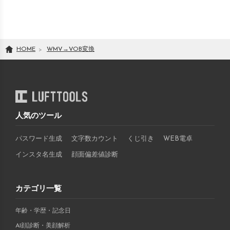
HOME
WMV
→
VOB
変換
人気のツール
パスワード生成
文字数カウント
くじ引き
WEB電卓
インスタ名生成
顔面偏差値診断
カテゴリ一覧
年齢・学歴・記念日
AI顔診断・美顔解析