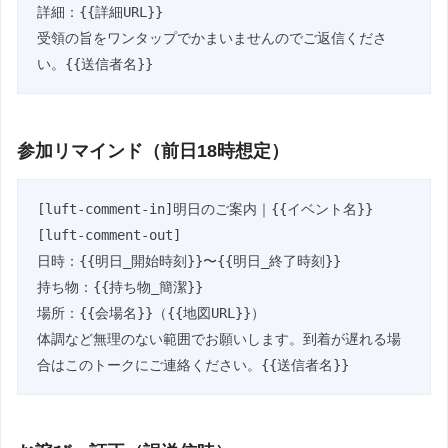
詳細：{{詳細URL}}

受領の旨をワンタップでかまいませんのでご返信くださ
い。{{送信者名}}
参加リマインド（前日18時想定）
[luft-comment-in]明日のご案内｜{{イベント名}}
[luft-comment-out]

日時：{{明日_開始時刻}}〜{{明日_終了時刻}}

持ち物：{{持ち物_簡潔}}

場所：{{会場名}}（{{地図URL}}）

体調など無理のない範囲でお願いします。到着が遅れる場
合はこのトークにご連絡ください。{{送信者名}}