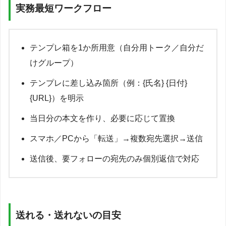
実務最短ワークフロー
テンプレ箱を1か所用意（自分用トーク／自分だ
けグループ）
テンプレに差し込み箇所（例：{氏名} {日付}
{URL}）を明示
当日分の本文を作り、必要に応じて置換
スマホ／PCから「転送」→複数宛先選択→送信
送信後、要フォローの宛先のみ個別返信で対応
送れる・送れないの目安