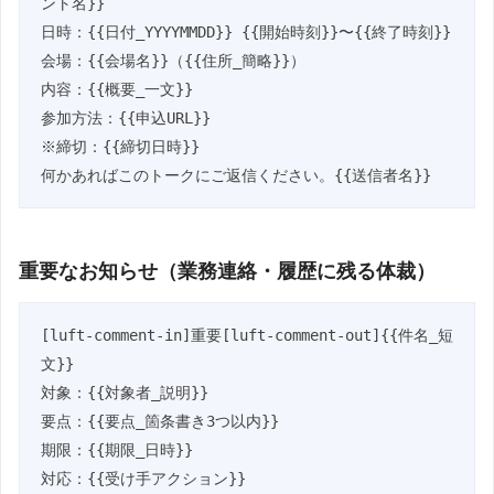
ント名}}

日時：{{日付_YYYYMMDD}} {{開始時刻}}〜{{終了時刻}}

会場：{{会場名}}（{{住所_簡略}}）

内容：{{概要_一文}}

参加方法：{{申込URL}}

※締切：{{締切日時}}

何かあればこのトークにご返信ください。{{送信者名}}
重要なお知らせ（業務連絡・履歴に残る体裁）
[luft-comment-in]重要[luft-comment-out]{{件名_短
文}}

対象：{{対象者_説明}}

要点：{{要点_箇条書き3つ以内}}

期限：{{期限_日時}}

対応：{{受け手アクション}}
