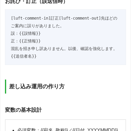
お詫び・訂正（誤送信時）
[luft-comment-in]訂正[luft-comment-out]先ほどの
ご案内に誤りがありました。

誤：{{誤情報}}

正：{{正情報}}

混乱を招き申し訳ありません。以後、確認を強化します。
{{送信者名}}
差し込み運用の作り方
変数の基本設計
必須変数：{{宛名_敬称}}／{{日付_YYYYMMDD}}