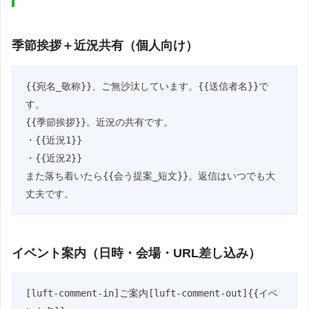
季節挨拶＋近況共有（個人向け）
{{宛名_敬称}}、ご無沙汰しています。{{送信者名}}で
す。

{{季節挨拶}}。近況の共有です。

・{{近況1}}

・{{近況2}}

また落ち着いたら{{会う提案_短文}}。返信はいつでも大
丈夫です。
イベント案内（日時・会場・URL差し込み）
[luft-comment-in]ご案内[luft-comment-out]{{イベ