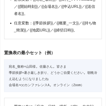
／{{開始時刻}}／{{会場名}}／{{申込URL}}／{{送信
者名}}。
任意変数：{{季節挨拶}}／{{概要_一文}}／{{持ち物
_簡潔}}／{{地図URL}}／{{締切日時}}。
置換表の最小セット（例）
宛名_敬称=山田様, 佐藤さん, 皆さま

季節挨拶=暑さ厳しき折り、どうかご自愛ください, 朝晩冷
え込むようになりましたね

会場名=○○カンファレンスA, オンライン（Zoom）